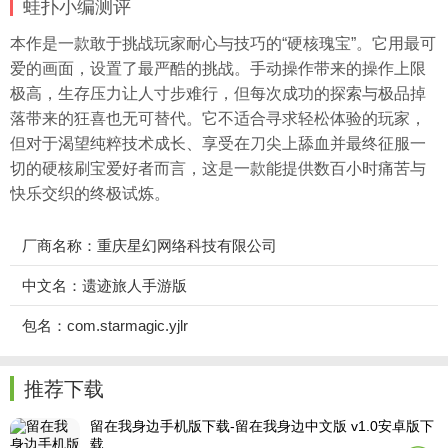
蛙扑
小编测评
本作是一款敢于挑战玩家耐心与技巧的“硬核瑰宝”。它用最可
爱的画面，设置了最严酷的挑战。手动操作带来的操作上限
极高，生存压力让人寸步难行，但每次成功的探索与极品掉
落带来的狂喜也无可替代。它不适合寻求轻松体验的玩家，
但对于渴望纯粹技术成长、享受在刀尖上舔血并最终征服一
切的硬核刷宝爱好者而言，这是一款能提供数百小时痛苦与
快乐交织的终极试炼。
厂商名称：重庆星幻网络科技有限公司
中文名：遗迹旅人手游版
包名：com.starmagic.yjlr
推荐下载
留在我身边手机版下载-留在我身边中文版 v1.0安卓版下
载