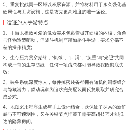
5、重复挑战同一区域以积累资源，并将材料用于永久强化基
础属性与工坊设施，这是攻克更高难度的唯一途径。
遗迹旅人手游特点
1、手游以极致可爱的像素美术包裹着极其硬核的内核，角色
与怪物造型萌动，但战斗机制严谨如格斗手游，要求分毫不
差的操作精度;
2、生存压力贯穿始终，“饥饿”、“口渴”、“负重”与“光照”共同
构成严苛的生存防线，任何一项疏忽都可能导致探险彻底失
败;
3、装备系统深度惊人，每件掉落装备都拥有随机的词缀组合
与隐藏潜力，驱动玩家为追求完美配装而反复刷取并研究合
成公式;
4、地图采用程序生成与手工设计结合，既保证了探索的新鲜
感与不可预测性，又在关键节点埋藏了需要高超技巧才能抵
达的隐藏房间。