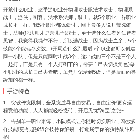
开荒什么职业，这手游职业分物理攻击跟法术攻击，物理系
战士，游侠，刺客。法术系法师，骑士。就5个职业。各职业
成长不一样。我5个职业都体验过，网上最多人说开荒选骑
士，法师(说法师才是亲儿子)战士，至于选什么仁者见仁智者
见智，我觉得我操作不行，所以选战士，因为战士血多，5个
技能4个能储存次数。(开局选什么到最后5个职业都可以创建
同一小队，但是只能同时出战3个，这出战的三个不是三个人
一起打，而是只有一个人打剩下的，需要自己去切换角色)每
个职业的成长自己去看吧，虽然只记录到5级，但是后面的等
级加的都一样。
手游特色
1、突破传统限制，全系统道具自由交易，自由定价!更有远
程竞拍功能，人人都能轻松搬砖，开启无忧“淘宝”之旅~
2、告别单一职业束缚，小队模式让你随时切换职业，释放多
样技能!更有超强组合技待你解锁，打造属于你的独特战斗风
格!