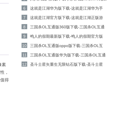
金币钻石版下载
6
这就是江湖华为版下载-这就是江湖华为手
机游戏v14.3.0安卓版下载
7
这就是江湖官方版下载-这就是江湖正版游
戏v14.3.0安卓版下载
8
三国杀OL互通版360版下载-三国杀OL互通
版360客户端v3.9.0安卓版下载
9
鸣人的假期最新版下载-鸣人的假期官方版
v1.23安卓版下载
10
三国杀OL互通版oppo版下载-三国杀OL互
通版oppo手机游戏v3.9.0安卓版下载
11
三国杀OL互通版华为版下载-三国杀OL互通
版华为游戏v3.9.0安卓版下载
12
圣斗士星矢重生无限钻石版下载-圣斗士星
像素
定性，
矢重生无限金币版v8.3.0安卓版下载
款值得