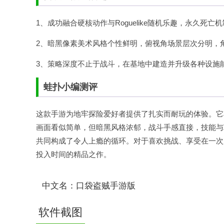
1、成功融合硬核动作与Roguelike随机乐趣，永久
2、暗黑像素美术风格个性鲜明，俯视角场景层次分明，
3、策略深度不止于战斗，在基地中建造并升级各种设施
蛙扑
小编测评
这款手游为地牢探险爱好者提供了扎实而耐玩的体验。它将经
画面看似简单，但暗黑风格浓郁，战斗手感直接，技能与
共同构成了令人上瘾的循环。对于喜欢挑战、享受在一次
投入时间的精品之作。
中文名：口袋盗贼手游版
软件截图