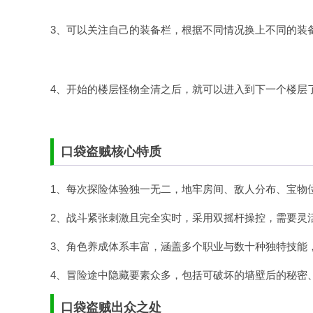
3、可以关注自己的装备栏，根据不同情况换上不同的装
4、开始的楼层怪物全清之后，就可以进入到下一个楼层了
口袋盗贼核心特质
1、每次探险体验独一无二，地牢房间、敌人分布、宝物
2、战斗紧张刺激且完全实时，采用双摇杆操控，需要灵
3、角色养成体系丰富，涵盖多个职业与数十种独特技能
4、冒险途中隐藏要素众多，包括可破坏的墙壁后的秘密
口袋盗贼出众之处