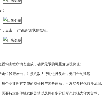
备；
，点击一个“钥匙”形状的按钮。
位置均由程序动态生成，确保无限的可重复游玩价值;
活走位躲避攻击，并预判敌人行动进行反击，无回合制延迟;
，每个职业拥有专属的成长树与装备体系，可发展多样化战斗流派;
、需要特定条件触发的剧情以及拥有多阶段形态的强大守关首领。