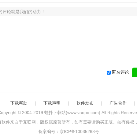
的评论就是我们的动力！
匿名评论
|
下载帮助
｜
下载声明
｜
软件发布
｜
广告合作
opyright © 2004-2019
蛙扑下载站(www.vaopo.com)
.All Rights Reserv
有软件来自于互联网，版权属原著所有，如有需要请购买正版。如有侵权，
备案编号：京ICP备10035268号