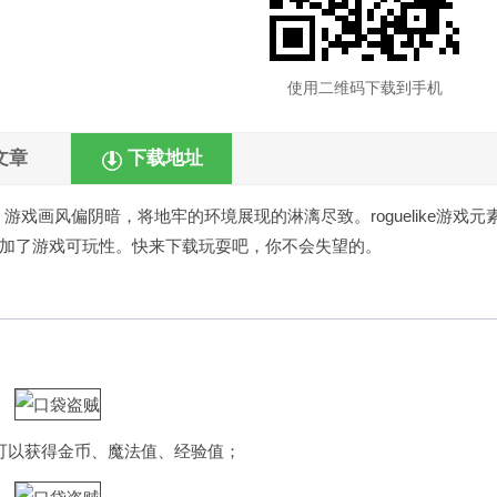
使用二维码下载到手机
文章
下载地址
。游戏画风偏阴暗，将地牢的环境展现的淋漓尽致。roguelike游戏元
加了游戏可玩性。快来下载玩耍吧，你不会失望的。
可以获得金币、魔法值、经验值；