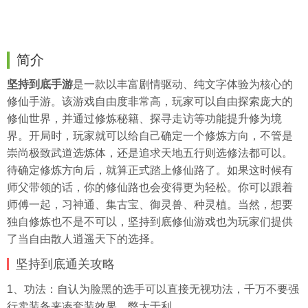
简介
坚持到底手游
是一款以丰富剧情驱动、纯文
字体
验为核心的
修仙手游。该游戏自由度非常高，玩家可以自由探索庞大的
修仙世界，并通过修炼秘籍、探寻走访等功能提升修为境
界。开局时，玩家就可以给自己确定一个修炼方向，不管是
崇尚极致武道选炼体，还是追求天地五行则选修法都可以。
待确定修炼方向后，就算正式踏上修仙路了。如果这时候有
师父带领的话，你的修仙路也会变得更为轻松。你可以跟着
师傅一起，习神通、集古宝、御灵兽、种灵植。当然，想要
独自修炼也不是不可以，坚持到底修仙游戏也为玩家们提供
了当自由散人逍遥天下的选择。
坚持到底通关攻略
1、功法：自认为脸黑的选手可以直接无视功法，千万不要强
行卖装备来凑套装效果，弊大于利。