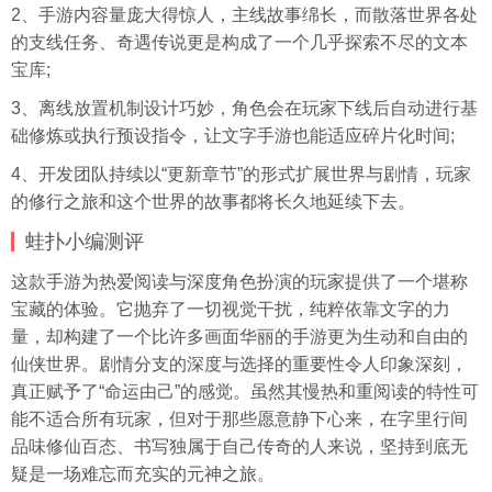
2、手游内容量庞大得惊人，主线故事绵长，而散落世界各处
的支线任务、奇遇传说更是构成了一个几乎探索不尽的文本
宝库;
3、离线放置机制设计巧妙，角色会在玩家下线后自动进行基
础修炼或执行预设指令，让文字手游也能适应碎片化时间;
4、开发团队持续以“更新章节”的形式扩展世界与剧情，玩家
的修行之旅和这个世界的故事都将长久地延续下去。
蛙扑
小编测评
这款手游为热爱阅读与深度角色扮演的玩家提供了一个堪称
宝藏的体验。它抛弃了一切视觉干扰，纯粹依靠文字的力
量，却构建了一个比许多画面华丽的手游更为生动和自由的
仙侠世界。剧情分支的深度与选择的重要性令人印象深刻，
真正赋予了“命运由己”的感觉。虽然其慢热和重阅读的特性可
能不适合所有玩家，但对于那些愿意静下心来，在字里行间
品味修仙百态、书写独属于自己传奇的人来说，坚持到底无
疑是一场难忘而充实的元神之旅。