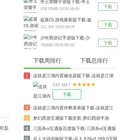
帝王荣耀手游版下载-帝王
下载
荣耀鬼服资源独享版 v9.0
158.93MB/ 2026-08-05
安卓版下载
盗墓OL游戏最新版下载-盗
下载
墓OL官方版 V2.934安卓版
321.3M/ 2026-08-05
下载
少年西游记手游版下载-少
下载
年西游记 v9.5.03安卓版下
786MB/ 2026-08-05
载
下载周排行
下载总排行
1
这就是江湖内置修改器版下载-这就是江湖
240.4M /
修改版v14.3.0安卓版下载
下载
2
这就是江湖内置作弊菜单版下载-这就是江
湖作弊版v14.3.0安卓版下载
3
梦幻西游互通版下载安装-梦幻西游手游
v1.567.0安卓版下载
时反
4
三国杀ol互通版百度版下载-三国杀ol互通版
百度游戏v3.9.0安卓版下载
5
兵人大战内购版下载-兵人大战v3.289.0无限