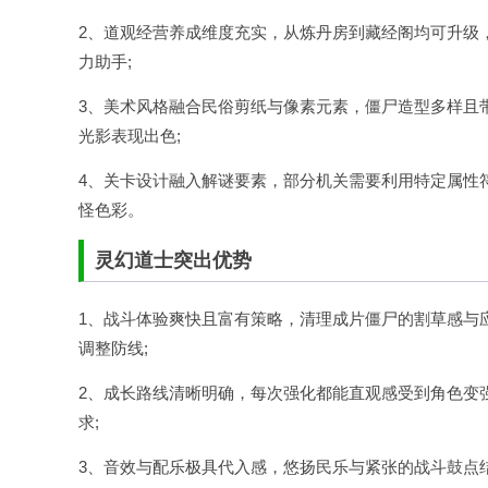
2、道观经营养成维度充实，从炼丹房到藏经阁均可升级
力助手;
3、美术风格融合民俗剪纸与像素元素，僵尸造型多样且
光影表现出色;
4、关卡设计融入解谜要素，部分机关需要利用特定属性
怪色彩。
灵幻道士突出优势
1、战斗体验爽快且富有策略，清理成片僵尸的割草感与应
调整防线;
2、成长路线清晰明确，每次强化都能直观感受到角色变
求;
3、音效与配乐极具代入感，悠扬民乐与紧张的战斗鼓点