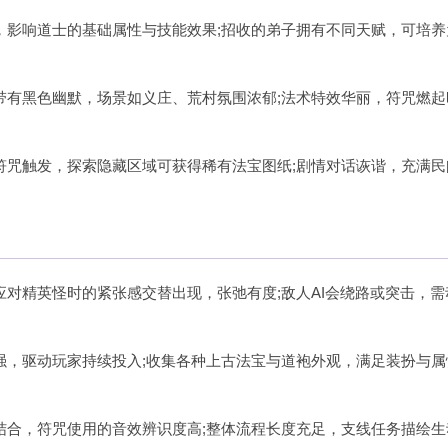
，影响道士的基础属性与技能效果;招收的弟子拥有不同天赋，可培养
带有黑色幽默，场景如义庄、荒村氛围浓郁;法术特效华丽，符咒燃起
符咒触发，探索隐藏区域可获得稀有法宝图纸;剧情对话诙谐，充满民
对精英怪时的紧张感交替出现，张弛有度;敌人AI会绕路或突击，需
强，驱动玩家持续投入;收集各种上古法宝与道袍外观，满足装扮与属
结合，符咒使用的音效辨识度高;整体流程长度充足，支线任务描绘生