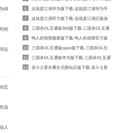
金币钻石版下载
为得
6
这就是江湖华为版下载-这就是江湖华为手
机游戏v14.3.0安卓版下载
7
这就是江湖官方版下载-这就是江湖正版游
戏v14.3.0安卓版下载
8
三国杀OL互通版360版下载-三国杀OL互通
时的
版360客户端v3.9.0安卓版下载
9
鸣人的假期最新版下载-鸣人的假期官方版
v1.23安卓版下载
10
三国杀OL互通版oppo版下载-三国杀OL互
间志
通版oppo手机游戏v3.9.0安卓版下载
11
三国杀OL互通版华为版下载-三国杀OL互通
版华为游戏v3.9.0安卓版下载
12
圣斗士星矢重生无限钻石版下载-圣斗士星
矢重生无限金币版v8.3.0安卓版下载
动态
性追
动人