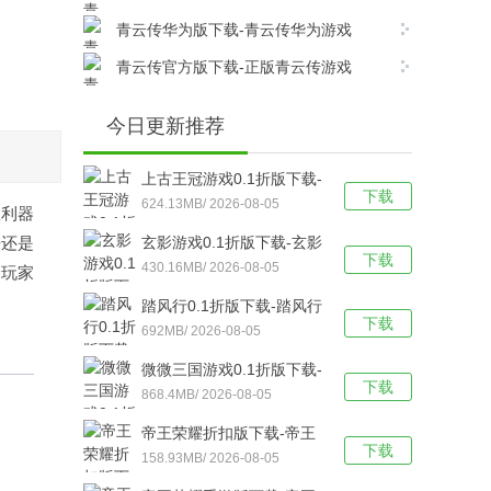
v17.8.0安卓版下载
青云传华为版下载-青云传华为游戏
v17.8.0安卓版下载
青云传官方版下载-正版青云传游戏
v17.8.0安卓版下载
今日更新推荐
上古王冠游戏0.1折版下载-
下载
上古王冠(0.1折官方正版)
624.13MB/ 2026-08-05
妖利器
福利版 v1.0安卓版下载
来还是
玄影游戏0.1折版下载-玄影
下载
（0.1折盗帅送真充）手游
430.16MB/ 2026-08-05
给玩家
v1.0.0安卓版下载
踏风行0.1折版下载-踏风行
下载
折扣版 v3.0.1安卓版下载
692MB/ 2026-08-05
微微三国游戏0.1折版下载-
下载
微微三国福利版 v1.0安卓
868.4MB/ 2026-08-05
版下载
帝王荣耀折扣版下载-帝王
下载
荣耀满VIP福利版v9.0安卓
158.93MB/ 2026-08-05
版下载