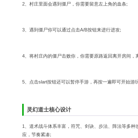
2、村庄里面会遇到僵尸，你需要留意左上角的血条;
3、遇到僵尸你可以通过点击A/B按钮来进行进攻;
4、将村庄内的僵尸击败你，你需要原路返回离开房间，离
5、点击slart按钮还可以暂停手游，再按一遍即可开始游
灵幻道士核心设计
1、道术战斗体系丰富，符咒、剑诀、步法、阵法等多种
应，节奏紧凑;