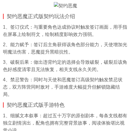
契约恶魔正式版契约玩法介绍
1、签订仪式：与重要角色达成协议时触发签订画面，用手指
在屏幕上绘制符文，绘制精度影响效力强弱。
2、能力赋予：签订后主角获得该角色部分能力，天使增加光
明魔法伤害，恶魔提升黑暗抗性。
3、破裂后果：做出违背约定的选择会导致破裂，破裂后该角
色好感度清零且无法恢复，相关支线永久关闭。
4、禁忌警告：同时与天使和恶魔签订高级契约触发禁忌状
态，双方阵营同时敌对，手游难度大幅提升但解锁隐藏结
局。
契约恶魔正式版手游特色
1、细腻文本叙事：超过五十万字的原创剧本，每条支线都有
独立剧情演出，配角也拥有完整背景故事，阅读体验堪比视
觉小说。