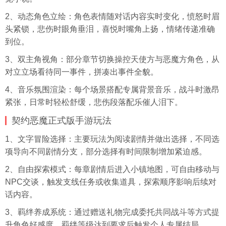
2、动态角色立绘：角色表情随对话内容实时变化，愤怒时眉
头紧锁，悲伤时眼角垂泪，喜悦时嘴角上扬，情绪传递准确
到位。
3、双主角视角：部分章节切换操控天使方与恶魔方角色，从
对立立场看待同一事件，拼凑出事件全貌。
4、音乐氛围渲染：每个场景搭配专属背景音乐，战斗时激昂
紧张，日常时轻松舒缓，悲伤段落配乐催人泪下。
契约恶魔正式版手游玩法
1、文字冒险选择：主要玩法为阅读剧情并做出选择，不同选
项导向不同剧情分支，部分选择有时间限制增加紧迫感。
2、自由探索模式：每章剧情后进入小镇地图，可自由移动与
NPC交谈，触发支线任务或收集道具，探索顺序影响后续对
话内容。
3、羁绊养成系统：通过赠送礼物完成委托共同战斗等方式提
升角色好感度，羁绊等级达到要求后触发个人专属结局。