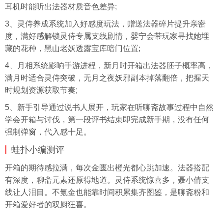
耳机时能听出法器材质音色差异;
3、灵侍养成系统加入好感度玩法，赠送法器碎片提升亲密
度，满好感解锁灵侍专属支线剧情，婴宁会带玩家寻找她埋
藏的花种，黑山老妖透露宝库暗门位置;
4、月相系统影响手游进程，新月时开箱出法器胚子概率高，
满月时适合灵侍突破，无月之夜妖邪副本掉落翻倍，把握天
时规划资源获取节奏;
5、新手引导通过说书人展开，玩家在听聊斋故事过程中自然
学会开箱与讨伐，第一段评书结束即完成新手期，没有任何
强制弹窗，代入感十足。
蛙扑
小编测评
开箱的期待感拉满，每次金匮出橙光都心跳加速。法器搭配
有深度，聊斋元素还原得地道。灵侍系统惊喜多，聂小倩支
线让人泪目。不氪金也能靠时间积累集齐图鉴，是聊斋粉和
开箱爱好者的双厨狂喜。