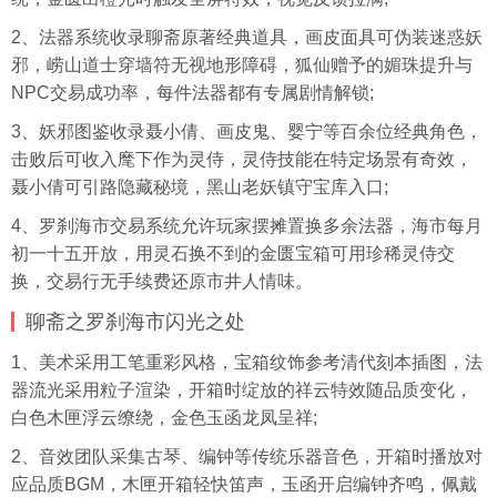
2、法器系统收录聊斋原著经典道具，画皮面具可伪装迷惑妖
邪，崂山道士穿墙符无视地形障碍，狐仙赠予的媚珠提升与
NPC交易成功率，每件法器都有专属剧情解锁;
3、妖邪图鉴收录聂小倩、画皮鬼、婴宁等百余位经典角色，
击败后可收入麾下作为灵侍，灵侍技能在特定场景有奇效，
聂小倩可引路隐藏秘境，黑山老妖镇守宝库入口;
4、罗刹海市交易系统允许玩家摆摊置换多余法器，海市每月
初一十五开放，用灵石换不到的金匮宝箱可用珍稀灵侍交
换，交易行无手续费还原市井人情味。
聊斋之罗刹海市闪光之处
1、美术采用工笔重彩风格，宝箱纹饰参考清代刻本插图，法
器流光采用粒子渲染，开箱时绽放的祥云特效随品质变化，
白色木匣浮云缭绕，金色玉函龙凤呈祥;
2、音效团队
采集
古琴、编钟等传统乐器音色，开箱时播放对
应品质BGM，木匣开箱轻快笛声，玉函开启编钟齐鸣，佩戴