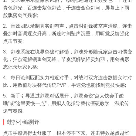
1、美术采用水墨像素风格，飞剑拖尾随连击数变色，十连击
青色剑光，百连击紫色剑芒，千连击金色剑河，屏幕上下雨
般飘落剑气残影;
2、音效团队录制真实剑鸣声，点击时剑锋破空声清脆，连击
叠加时音调逐次升高，断连时剑坠声沉重，用听觉反馈强化
点击节奏;
3、剑魂系统在境界突破时解锁，剑魂外形随玩家点击习惯变
化，狂点流解锁重剑无锋，节奏流解锁轻灵如羽，用剑魂形
态记录玩家风格;
4、每日论剑匹配实力相近对手，对战时双方连击数据实时对
比，用数值对决替代传统PVP，手速党也能找到竞技快感;
5、新手引导通过剑灵对话展开，剑灵会说“点太快会手酸
哦”或“这里要慢一点”，用拟人化指导替代僵硬教学，温柔传
递节奏感。
蛙扑
小编测评
点击手感调得太舒服了，根本停不下来。连击特效越点越华