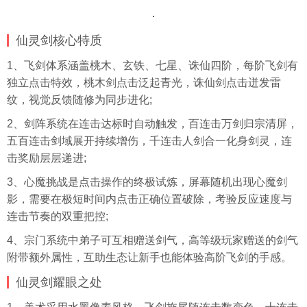
仙灵剑核心特质
1、飞剑体系涵盖桃木、玄铁、七星、诛仙四阶，每阶飞剑有
独立点击特效，桃木剑点击泛起青光，诛仙剑点击迸发雷
纹，视觉反馈随修为同步进化;
2、剑阵系统在连击达标时自动触发，百连击万剑归宗清屏，
五百连击剑域展开持续增伤，千连击人剑合一化身剑灵，连
击奖励层层递进;
3、心魔挑战是点击操作的终极试炼，屏幕随机出现心魔剑
影，需要在极短时间内点击正确位置破除，考验反应速度与
连击节奏的双重把控;
4、宗门系统中弟子可互相赠送剑气，高等级玩家赠送的剑气
附带额外属性，互助生态让新手也能体验高阶飞剑的手感。
仙灵剑耀眼之处