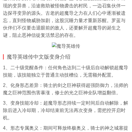
现的变异兽，沿途救助被怪物袭击的村民，一边召集伙伴一
边探寻变异的源头。古老的超魔导之力在人们心中逐渐被遗
忘，直到怪物威胁加剧，这股沉睡力量才重新苏醒。罗蓝与
伙伴们不仅要击退眼前的敌人，还要解开超魔导的诞生之
谜，阻止恶神信徒复活禁忌的存在。
魔导英雄传中文版变身介绍
1、二十级觉醒条件：任何角色达到二十级后自动解锁超魔导
技能，该技能独立于普通主动技槽位，无需额外配置。
2、化身形态差异：骑士的剑之巨神获得超强防御力，法师的
魔之巨神范围伤害暴涨，修士的光之巨神全队增益翻倍。
3、变身技能冷却：超魔导形态持续一定时间后自动解除，解
除后进入冷却期，冷却结束前无法再次变身，需把控开启时
机。
4、形态专属奥义：期间可释放终极奥义，骑士的神之城塞提