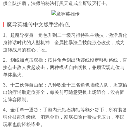
供全队护盾，法师的秘法打黑天造成全屏毁灭打击。
魔导英雄传中文版手游特色
1、超魔导变身：角色升到二十级习得特殊主动技，激活后化
身神话时代的人型机神，全属性暴涨且技能形态改变，成为
逆转战局的核心手段。
2、划线加点击双操：按住角色划出轨迹线设定移动路线，直
接点击敌人发起攻击，两种模式自由切换，兼顾宏观走位与
单体集火。
3、十二伙伴自由配：八种职业十三名角色陆续入队，坦克输
出治疗辅助定位齐全，每关前可随意更换上场组合，没有固
定阵容限制。
4、金币单一通货：手游内无钻石绑钻等额外货币，所有装备
强化技能升级统一消耗金币，彻底扫除付费抽卡压力，平民
玩家也能轻松毕业。