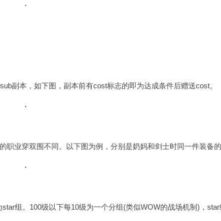
。打sub副本，如下图，副本前有cost标志的即为达成条件后赠送cost。
的职业穿双围不同。以下图为例，分别是奶妈和剑士时同一件装备
tar组。100级以下每10级为一个分组(类似WOW的战场机制)，sta
。