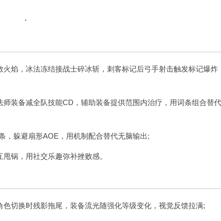
散火焰，冰法冻结接战士碎冰斩，刺客标记后弓手射击触发标记爆炸
法师装备减全队技能CD，辅助装备提供范围内治疗，用词条组合替
条，躲避扇形AOE，用机制配合替代无脑输出;
互甩锅，用社交乐趣弥补挫败感。
角色切换时残影拖尾，装备流光随强化等级变化，视觉反馈拉满;