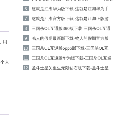
金币钻石版下载
6
这就是江湖华为版下载-这就是江湖华为手
机游戏v14.3.0安卓版下载
7
这就是江湖官方版下载-这就是江湖正版游
戏v14.3.0安卓版下载
8
三国杀OL互通版360版下载-三国杀OL互通
版360客户端v3.9.0安卓版下载
9
鸣人的假期最新版下载-鸣人的假期官方版
，用
v1.23安卓版下载
10
三国杀OL互通版oppo版下载-三国杀OL互
通版oppo手机游戏v3.9.0安卓版下载
11
三国杀OL互通版华为版下载-三国杀OL互通
代个人
版华为游戏v3.9.0安卓版下载
12
圣斗士星矢重生无限钻石版下载-圣斗士星
矢重生无限金币版v8.3.0安卓版下载