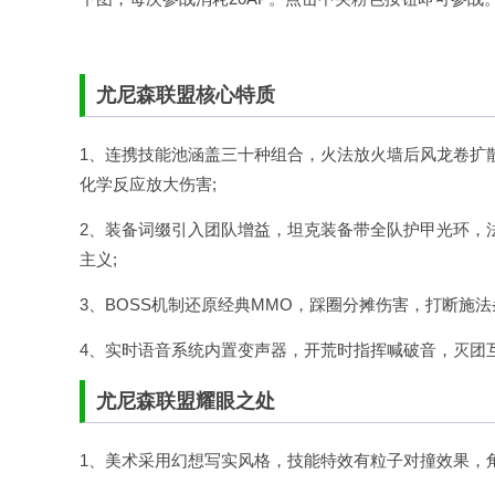
尤尼森联盟核心特质
1、连携技能池涵盖三十种组合，火法放火墙后风龙卷扩
化学反应放大伤害;
2、装备词缀引入团队增益，坦克装备带全队护甲光环，
主义;
3、BOSS机制还原经典MMO，踩圈分摊伤害，打断施法
4、实时语音系统内置变声器，开荒时指挥喊破音，灭团
尤尼森联盟耀眼之处
1、美术采用幻想写实风格，技能特效有粒子对撞效果，