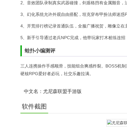
2、音效团队录制真实武器碰撞，剑盾格挡有金属颤音，
3、幻化系统允许外观自由搭配，坦克穿布甲扮法师迷惑P
4、开荒排行榜记录首通队伍，全服广播祝贺，雕像立在
5、新手引导通过老兵NPC完成，他带玩家打木桩练连
蛙扑
小编测评
三人连携操作手感顺滑，技能组合爽感炸裂。BOSS机
硬核RPG爱好者必玩，社交乐趣拉满。
中文名：尤尼森联盟手游版
软件截图