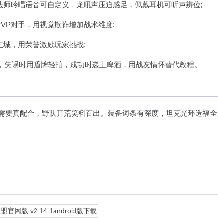
法师吟唱语音可自定义，龙吼声压迫感足，佩戴耳机可听声辨位;
VP对手，用视觉欺诈增加战术维度;
主城，用荣誉激励玩家挑战;
招，失误时用盾牌轻拍，成功时递上啤酒，用战友情怀替代教程。
制需要真配合，野队开荒笑料百出。装备词条有深度，坦克光环造福全