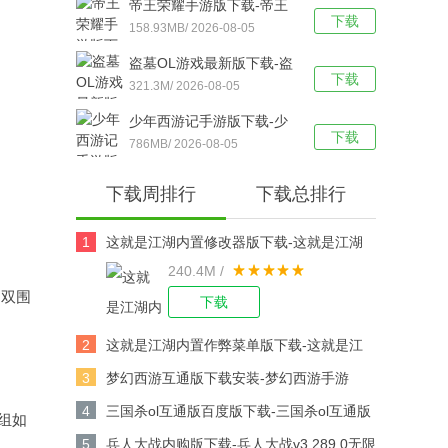
帝王荣耀手游版下载-帝王
下载
荣耀鬼服资源独享版 v9.0
158.93MB/ 2026-08-05
安卓版下载
盗墓OL游戏最新版下载-盗
下载
墓OL官方版 V2.934安卓版
321.3M/ 2026-08-05
下载
少年西游记手游版下载-少
下载
年西游记 v9.5.03安卓版下
786MB/ 2026-08-05
载
下载周排行
下载总排行
1
这就是江湖内置修改器版下载-这就是江湖
240.4M /
修改版v14.3.0安卓版下载
的双围
下载
2
这就是江湖内置作弊菜单版下载-这就是江
湖作弊版v14.3.0安卓版下载
3
梦幻西游互通版下载安装-梦幻西游手游
v1.567.0安卓版下载
4
三国杀ol互通版百度版下载-三国杀ol互通版
r组如
百度游戏v3.9.0安卓版下载
5
兵人大战内购版下载-兵人大战v3.289.0无限