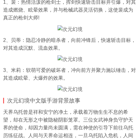
1、裴：热情活泼的枪剑士，挥剑快速斩击目标并引爆，对其
造成燃烧、眩晕效果，并与枪械武器灵活切换，这使裴成为
真正的枪剑大师!
2、贝蒂：隐忍冷静的暗杀者，向前冲锋后，快速斩击目标，
对其造成沉默、流血效果。
3、米莉：软萌可爱的破坏者，冲向前方并聚力施以锤击，对
其造成眩晕、大爆炸的效果。
次元幻境中文版手游背景故事
天界乌托曾是祥和安宁的净土，承载着万物生生不息的希
望，却在无形之中被隐秘阴影笼罩。三位女武神身负守护天
界的使命，却因力量尚未圆满，需在神使的引导下前往乌托
历练征战。人间与天界命运相连，一旦乌托陷入危机，人间