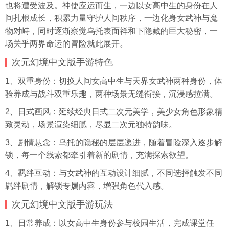
也将遭受波及。神使应运而生，一边以女高中生的身份在人
间扎根成长，积累力量守护人间秩序，一边化身女武神与魔
物对峙，同时逐渐察觉乌托表面祥和下隐藏的巨大秘密，一
场关乎两界命运的冒险就此展开。
次元幻境中文版手游特色
1、双重身份：切换人间女高中生与天界女武神两种身份，体
验养成与战斗双重乐趣，两种场景无缝衔接，沉浸感拉满。
2、日式画风：延续经典日式二次元美学，美少女角色形象精
致灵动，场景渲染细腻，尽显二次元独特韵味。
3、剧情悬念：乌托的隐秘的层层递进，随着冒险深入逐步解
锁，每一个线索都牵引着新的剧情，充满探索欲望。
4、羁绊互动：与女武神的互动设计细腻，不同选择触发不同
羁绊剧情，解锁专属内容，增强角色代入感。
次元幻境中文版手游玩法
1、日常养成：以女高中生身份参与校园生活，完成课堂任