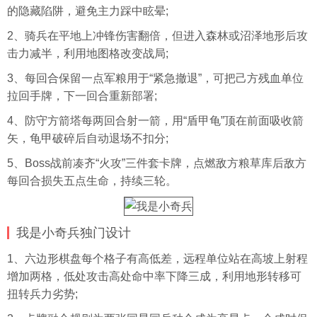
的隐藏陷阱，避免主力踩中眩晕;
2、骑兵在平地上冲锋伤害翻倍，但进入森林或沼泽地形后攻
击力减半，利用地图格改变战局;
3、每回合保留一点军粮用于“紧急撤退”，可把己方残血单位
拉回手牌，下一回合重新部署;
4、防守方箭塔每两回合射一箭，用“盾甲龟”顶在前面吸收箭
矢，龟甲破碎后自动退场不扣分;
5、Boss战前凑齐“火攻”三件套卡牌，点燃敌方粮草库后敌方
每回合损失五点生命，持续三轮。
我是小奇兵独门设计
1、六边形棋盘每个格子有高低差，远程单位站在高坡上射程
增加两格，低处攻击高处命中率下降三成，利用地形转移可
扭转兵力劣势;