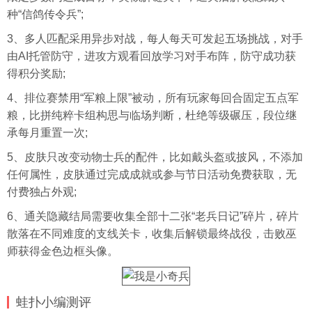
种“信鸽传令兵”;
3、多人匹配采用异步对战，每人每天可发起五场挑战，对手
由AI托管防守，进攻方观看回放学习对手布阵，防守成功获
得积分奖励;
4、排位赛禁用“军粮上限”被动，所有玩家每回合固定五点军
粮，比拼纯粹卡组构思与临场判断，杜绝等级碾压，段位继
承每月重置一次;
5、皮肤只改变动物士兵的配件，比如戴头盔或披风，不添加
任何属性，皮肤通过完成成就或参与节日活动免费获取，无
付费独占外观;
6、通关隐藏结局需要收集全部十二张“老兵日记”碎片，碎片
散落在不同难度的支线关卡，收集后解锁最终战役，击败巫
师获得金色边框
头像
。
蛙扑
小编测评