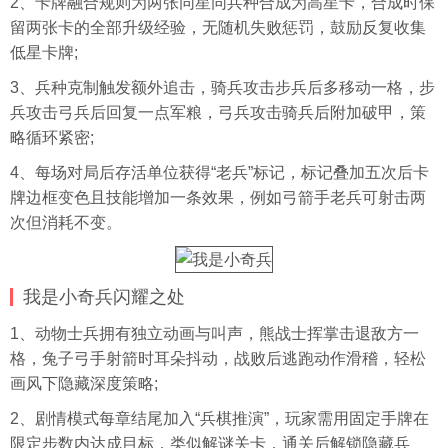
2、卡牌融合规则为两张同星同兵种合成为高星卡，合成时保
留两张卡的全部升级经验，无随机失败惩罚，鼓励反复收集
低星卡牌;
3、兵种克制触发额外追击，骑兵攻击步兵后多移动一格，步
兵攻击弓兵后回复一点军粮，弓兵攻击骑兵后附加破甲，策
略循环紧密;
4、每场对局后存活单位获得“老兵”标记，标记叠加五次后卡
牌边框变色且技能增加一条效果，例如弓箭手老兵可射击两
次但消耗不变。
我是小奇兵闪耀之处
1、动物士兵拥有独立动画与叫声，熊战士挥掌击退敌方一
格，兔子弓手射箭时耳朵抖动，战败后逃跑动作滑稽，轻松
画风下隐藏深度策略;
2、剧情模式每章结尾加入“兵棋推演”，玩家需用固定手牌在
限定步数内达成目标，类似解谜关卡，通关后解锁隐藏兵