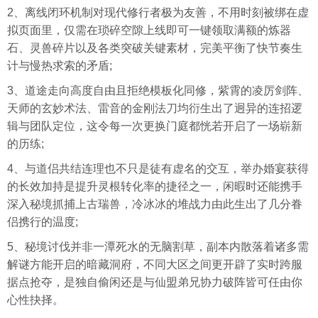
2、离线闭环机制对现代修行者极为友善，不用时刻被绑在虚
拟页面里，仅需在琐碎空隙上线即可一键领取满额的炼器
石、灵兽碎片以及各类突破关键素材，完美平衡了快节奏生
计与慢热求索的矛盾;
3、道途走向高度自由且拒绝模板化同修，紫霄的凌厉剑阵、
天师的玄妙术法、雷音的金刚法刀均衍生出了迥异的连招逻
辑与团队定位，这令每一次更换门庭都恍若开启了一场崭新
的历练;
4、与道侣共结连理也不只是徒有虚名的交互，举办婚宴获得
的长效加持是提升灵根转化率的捷径之一，闲暇时还能携手
深入秘境抓捕上古瑞兽，冷冰冰的堆战力由此生出了几分眷
侣携行的温度;
5、秘境讨伐并非一潭死水的无脑割草，副本内散落着诸多需
解谜方能开启的暗藏洞府，不同大区之间更开辟了实时跨服
据点抢夺，是独自偷闲还是与仙盟弟兄协力破阵皆可任由你
心性抉择。