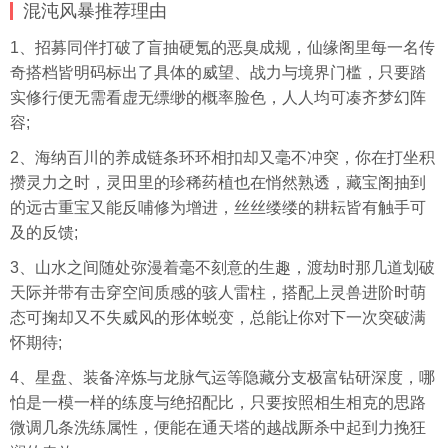
混沌风暴推荐理由
1、招募同伴打破了盲抽硬氪的恶臭成规，仙缘阁里每一名传
奇搭档皆明码标出了具体的威望、战力与境界门槛，只要踏
实修行便无需看虚无缥缈的概率脸色，人人均可凑齐梦幻阵
容;
2、海纳百川的养成链条环环相扣却又毫不冲突，你在打坐积
攒灵力之时，灵田里的珍稀药植也在悄然熟透，藏宝阁抽到
的远古重宝又能反哺修为增进，丝丝缕缕的耕耘皆有触手可
及的反馈;
3、山水之间随处弥漫着毫不刻意的生趣，渡劫时那几道划破
天际并带有击穿空间质感的骇人雷柱，搭配上灵兽进阶时萌
态可掬却又不失威风的形体蜕变，总能让你对下一次突破满
怀期待;
4、星盘、装备淬炼与龙脉气运等隐藏分支极富钻研深度，哪
怕是一模一样的练度与绝招配比，只要按照相生相克的思路
微调几条洗练属性，便能在通天塔的越战厮杀中起到力挽狂