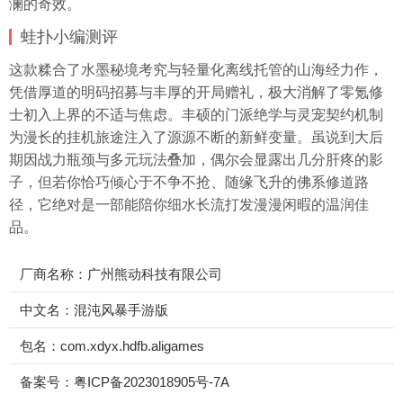
澜的奇效。
蛙扑
小编测评
这款糅合了水墨秘境考究与轻量化离线托管的山海经力作，
凭借厚道的明码招募与丰厚的开局赠礼，极大消解了零氪修
士初入上界的不适与焦虑。丰硕的门派绝学与灵宠契约机制
为漫长的
挂机
旅途注入了源源不断的新鲜变量。虽说到大后
期因战力瓶颈与多元玩法叠加，偶尔会显露出几分肝疼的影
子，但若你恰巧倾心于不争不抢、随缘飞升的佛系修道路
径，它绝对是一部能陪你细水长流打发漫漫闲暇的温润佳
品。
厂商名称：广州熊动科技有限公司
中文名：混沌风暴手游版
包名：com.xdyx.hdfb.aligames
备案号：粤ICP备2023018905号-7A