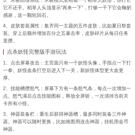
3、木桩陪练系统：木桩模式里站着一个稻草人妖怪，你打它
它不还手。稻草人头顶显示“再来一下”，打够一千下它会鞠躬
感谢，送一颗轮回石。
4、皮肤套装属性：集齐同一主题的五件皮肤，比如夏日祭套
装。穿上后额外增加百分之五暴击率，皮肤碎片从每日任务
里攒。
点杀妖怪完整版手游玩法
1、点击屏幕攻击：主页面只有一个妖怪
头像
，手指点一下打
一拳。妖怪血条打空后进入下一关，新妖怪体型更大血更
厚。
2、技能槽攒怒气：屏幕下方有一条怒气条，每点一次增加一
点。怒气满后点击技能图标，释放全屏斩，一次清掉当前关
卡所有小怪。
3、神器装备栏：重生后获得神器槽，最多同时装备三件神
器。神器可以随时更换，比如推图用连击神器，挂机用金币
神器。