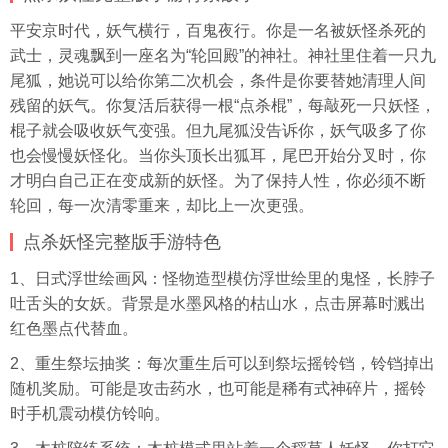
平安京时代，妖气横行，百鬼夜行。你是一名被妖怪杀死的
武士，灵魂飘到一座名为“轮回殿”的神社。神社里住着一只九
尾狐，她说可以给你第二次机会，条件是你要替她清理人间
残留的妖气。你复活后获得一根“点杀棍”，每敲死一只妖怪，
棍子就会吸收妖气变强。但九尾狐没告诉你，妖气吸多了你
也会慢慢妖怪化。当你头顶长出狐耳，尾巴开始分叉时，你
才明白自己正在变成新的妖怪。为了保持人性，你必须不断
轮回，每一次清零重来，却比上一次更强。
点杀妖怪完整版手游特色
1、日式浮世绘画风：怪物造型模仿浮世绘里的鬼怪，长脖子
吐舌头的女妖。背景是水墨风格的枯山水，点击屏幕时溅出
红色墨点代替血。
2、重生祭坛抽奖：每次重生后可以到祭坛摇铃铛，铃铛掉出
随机奖励。可能是攻击药水，也可能是稀有式神碎片，摇铃
时手机震动模仿铃响。