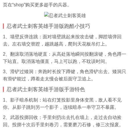
页在“shop”购买更多趁手的兵器。
忍者武士刺客英雄手游版跑酷小技巧
1、墙壁反弹连跳：面对墙壁跳起来按攻击键，脚蹬墙弹回
去。左右墙交替蹬，越跳越高，爬到天花板吊灯上。
2、翻滚取消落地硬直：从高处落地瞬间按翻滚键，角色蹲一
下站直。取消落地僵直，马上可以跑，不耽误时间。
3、滑铲过矮洞：奔跑时长按下蹲键，角色滑铲出去。矮洞只
有滑铲能过，蹲着走太慢会被后面守卫追上。
忍者武士刺客英雄手游版手游特色
1、影子暗杀机制：站在灯笼投影里身体变黑，敌人看不见
你。从影子跳到另一个影子，连续暗杀一串守卫不暴露。
2、武器投掷回收：手里剑扔出去扎在墙上，走过去自动捡
回。投掷十次后手里剑卷刃，需要磨刀石修，修三次报废。