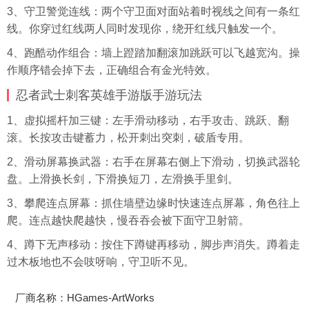
3、守卫警觉连线：两个守卫面对面站着时视线之间有一条红
线。你穿过红线两人同时发现你，绕开红线只触发一个。
4、跑酷动作组合：墙上蹬踏加翻滚加跳跃可以飞越宽沟。操
作顺序错会掉下去，正确组合有金光特效。
忍者武士刺客英雄手游版手游玩法
1、虚拟摇杆加三键：左手滑动移动，右手攻击、跳跃、翻
滚。长按攻击键蓄力，松开刺出突刺，破盾专用。
2、滑动屏幕换武器：右手在屏幕右侧上下滑动，切换武器轮
盘。上滑换长剑，下滑换短刀，左滑换手里剑。
3、攀爬连点屏幕：抓住墙壁边缘时快速连点屏幕，角色往上
爬。连点越快爬越快，慢吞吞会被下面守卫射箭。
4、蹲下无声移动：按住下蹲键再移动，脚步声消失。蹲着走
过木板地也不会吱呀响，守卫听不见。
厂商名称：HGames-ArtWorks