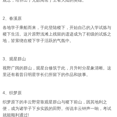
观念，培养出了无数闻名于王者大陆的英雄。
2、春溪原
各地学子乘船而来，于此登陆稷下，开始自己的入学试炼与
稷下生活。这片原野浅滩上残留的遗迹成为了初级的试炼之
地，皆萦绕在稷下学子活跃的气氛中。
3、观星群山
视野广阔的群山，观星台修筑于此，月升时分星象清晰。这
里还有着昔日明星学长们所留下的作品和故事。
4、织梦原
织梦原下的丰云野背靠观星群山与稷下前山，因其地利之
便，成为诸学子下乡实践的田野。传说丰云钟声一响，考试
就能顺利通过!