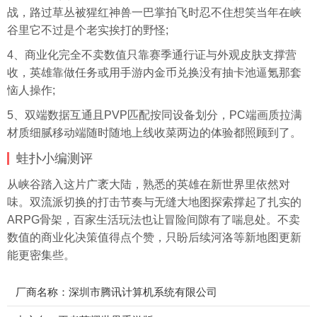
战，路过草丛被猩红神兽一巴掌拍飞时忍不住想笑当年在峡
谷里它不过是个老实挨打的野怪;
4、商业化完全不卖数值只靠赛季通行证与外观皮肤支撑营
收，英雄靠做任务或用手游内金币兑换没有抽卡池逼氪那套
恼人操作;
5、双端数据互通且PVP匹配按同设备划分，PC端画质拉满
材质细腻移动端随时随地上线收菜两边的体验都照顾到了。
蛙扑
小编测评
从峡谷踏入这片广袤大陆，熟悉的英雄在新世界里依然对
味。双流派切换的打击节奏与无缝大地图探索撑起了扎实的
ARPG骨架，百家生活玩法也让冒险间隙有了喘息处。不卖
数值的商业化决策值得点个赞，只盼后续河洛等新地图更新
能更密集些。
厂商名称：深圳市腾讯计算机系统有限公司