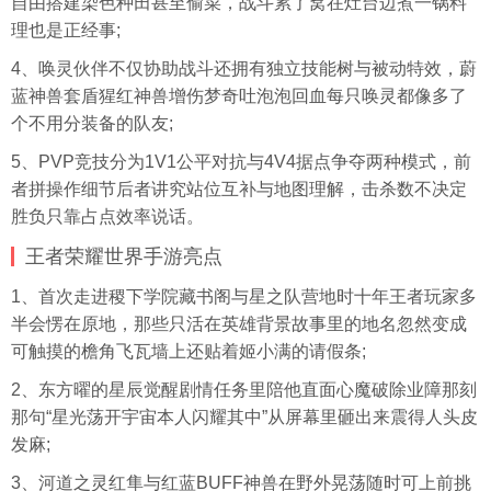
自由搭建染色种田甚至偷菜，战斗累了窝在灶台边煮一锅料
理也是正经事;
4、唤灵伙伴不仅协助战斗还拥有独立技能树与被动特效，蔚
蓝神兽套盾猩红神兽增伤梦奇吐泡泡回血每只唤灵都像多了
个不用分装备的队友;
5、PVP竞技分为1V1公平对抗与4V4据点争夺两种模式，前
者拼操作细节后者讲究站位互补与地图理解，击杀数不决定
胜负只靠占点效率说话。
王者荣耀世界手游亮点
1、首次走进稷下学院藏书阁与星之队营地时十年王者玩家多
半会愣在原地，那些只活在英雄背景故事里的地名忽然变成
可触摸的檐角飞瓦墙上还贴着姬小满的请假条;
2、东方曜的星辰觉醒剧情任务里陪他直面心魔破除业障那刻
那句“星光荡开宇宙本人闪耀其中”从屏幕里砸出来震得人头皮
发麻;
3、河道之灵红隼与红蓝BUFF神兽在野外晃荡随时可上前挑