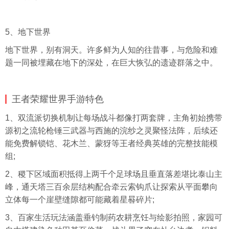
5、地下世界
地下世界，别有洞天。许多鲜为人知的往昔事，与危险和难
题一同被埋藏在地下的深处，在巨大恢弘的遗迹群落之中。
王者荣耀世界手游特色
1、双流派切换机制让每场战斗都像打两套牌，主角初始携带
源初之流轮枪锤三武器与西施的浣纱之灵聚怪法阵，后续还
能免费解锁铠、花木兰、蒙犽等王者经典英雄的完整技能模
组;
2、稷下区域面积抵得上两千个足球场且垂直落差堪比泰山主
峰，通天塔三百余层结构配合牵云索钩爪让探索从平面攀向
立体每一个崖壁缝隙都可能藏着星晷碎片;
3、百家生活玩法涵盖垂钓制药农耕烹饪与绘影拍照，家园可