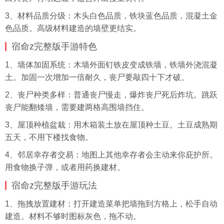
3、材料品质分级：木头白色品质，铁块蓝色品质，混凝土金
色品质。高级材料建造的墙壁更结实。
宿命z完整版手游特色
1、墙体加固系统：木墙外面钉铁皮变成铁墙，铁墙外浇混凝
土。加固一次增加一倍耐久，丧尸要敲四十下才破。
2、丧尸种类多样：普通丧尸慢走，爆炸丧尸死后炸坑。跳跃
丧尸能翻矮墙，需要建两格高围墙挡住。
3、屋顶种植盆栽：用木箱装土放在屋顶种土豆。土豆成熟期
五天，不用下楼找食物。
4、邻居幸存者交易：地图上其他幸存者会主动来你庇护所。
用食物换子弹，或者用药换建材。
宿命z完整版手游玩法
1、拖拽放置建材：打开建造菜单把墙拖到方格上，松手自动
建造。材料不够时图标灰色，拖不动。