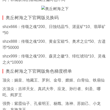
奥丘树海之下官网版兑换码
shzx666：传颂之魂*200、日蚀结晶*5、湛蓝矿*10、翡翠矿
*50
shzx888：传颂之魂*200、黄金宝箱*5、奥术之尘*50、古遗
币*50000
shzx999：传颂之魂*200、森灵之徽*3、绯红琥珀*10、灵魂
之火*10000
奥丘树海之下官网版角色梯度榜单
顶尖：娲皇、地藏王、罗刹、金母、嫦姬、白骨仙、铁扇仙
次顶尖：吉祥天女、真武大帝、应龙、孙行者、剑圣、哪
吒、阎罗王
强势：紫霞仙子、孔雀明王、杨戬、洛神、苏妲己、小龙
女、东海龙王