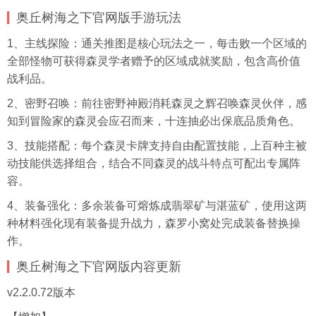
奥丘树海之下官网版手游玩法
1、主线探险：通关推图是核心玩法之一，每击败一个区域的
全部怪物可获得森灵学者赠予的区域成就奖励，包含高价值
战利品。
2、密野召唤：前往密野神殿消耗森灵之辉召唤森灵伙伴，感
知到冒险家的森灵会应召而来，十连抽必出保底品质角色。
3、技能搭配：每个森灵卡牌支持自由配置技能，上百种主被
动技能供选择组合，结合不同森灵的战斗特点可配出专属阵
容。
4、装备强化：多余装备可熔炼成翡翠矿与湛蓝矿，使用这两
种材料强化现有装备提升战力，森罗小窝处完成装备替换操
作。
奥丘树海之下官网版内容更新
v2.2.0.72版本