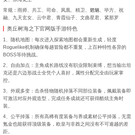
常规：雨师、共工、司命、凤凰、精卫、魍魉、毕方、祝
融、九天玄女、云中君、青霞仙子、文曲星君、紧那罗
奥丘树海之下官网版手游特色
1、随机地图：每次进入探索地图都会重新生成，轻度
Roguelike机制确保每趟冒险都不重复，上百种特性各异的
BOSS等待挑战。
2、自由加点：主角成长路线没有职业限制束缚，想当输出坦
克还是六边形战士全凭个人喜好，属性分配完全由玩家掌
控。
3、外观多变：击杀怪物随机掉落不同部位装备，佩戴装备即
可激活对应外观造型，完成任务成就还可获得酷炫主角时
装。
4、公平掉落：所有高稀有度装备与养成素材公平掉落，无需
氪金也能获得顶级装备，欧皇与非酋之间没有不可逾越的差
距。