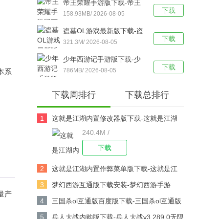
帝王荣耀手游版下载-帝王
下载
荣耀鬼服资源独享版 v9.0
158.93MB/ 2026-08-05
安卓版下载
盗墓OL游戏最新版下载-盗
下载
墓OL官方版 V2.934安卓版
321.3M/ 2026-08-05
下载
少年西游记手游版下载-少
下载
年西游记 v9.5.03安卓版下
786MB/ 2026-08-05
本系
载
下载周排行
下载总排行
1
这就是江湖内置修改器版下载-这就是江湖
240.4M /
修改版v14.3.0安卓版下载
下载
2
这就是江湖内置作弊菜单版下载-这就是江
湖作弊版v14.3.0安卓版下载
3
梦幻西游互通版下载安装-梦幻西游手游
量产
v1.567.0安卓版下载
4
三国杀ol互通版百度版下载-三国杀ol互通版
百度游戏v3.9.0安卓版下载
5
兵人大战内购版下载-兵人大战v3.289.0无限