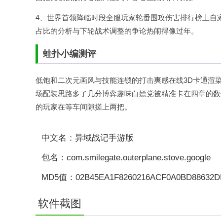
4、世界首领降临时段全服玩家轮番围攻伤害排行榜上自
占比的分析与下轮战术调整的争论热闹得像过年。
蛙扑
小编测评
低饱和二次元画风与技能连锁的打击爽感在线3D卡通渲
场配装思路多了几分博弈趣味白嫖党被精准卡在四章的数
的玩家在等车间隙搓上两把。
中文名：异域战记手游版
包名：com.smilegate.outerplane.stove.google
MD5值：02B45EA1F8260216ACF0A0BD88632
软件截图