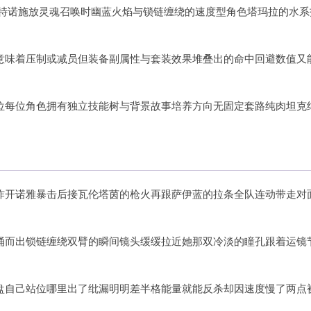
伊特诺施放灵魂召唤时幽蓝火焰与锁链缠绕的速度型角色塔玛拉的水系
意味着压制或减员但装备副属性与套装效果堆叠出的命中回避数值又
位每位角色拥有独立技能树与背景故事培养方向无固定套路纯肉坦克
炸开诺雅暴击后接瓦伦塔茵的枪火再跟萨伊蓝的拉条全队连动带走对
涌而出锁链缠绕双臂的瞬间镜头缓缓拉近她那双冷淡的瞳孔跟着运镜
盘自己站位哪里出了纰漏明明差半格能量就能反杀却因速度慢了两点