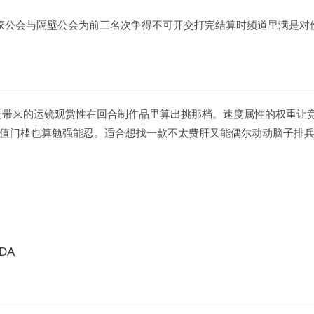
家公会与隔壁公会为前三名次争得不可开交打完结算时频道里满是对
染带来的运镜观赏性在回合制作品里算出挑那档。速度属性的权重让
值门槛也算勉强能忍。适合想找一款不太费肝又能偶尔动动脑子排
DDA