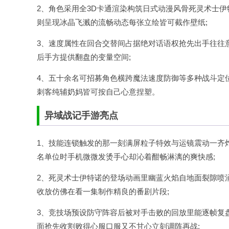
2、角色采用全3D卡通渲染构筑日式动漫风骨死灵术士
则呈现冰晶飞溅的流畅动态每张立绘皆可截作壁纸;
3、速度属性在回合交替间占据绝对话语权抢先出手往往
后手方提供翻盘的变量空间;
4、五十余名可招募角色横跨魔法速度防御等多种战斗定
刺客纯辅奶妈皆可按自己心意捏塑。
异域战记手游亮点
1、技能连锁触发的那一刻满屏粒子特效与运镜震动一齐
名单位时手机微微发烫手心却沁着酣畅淋漓的爽快感;
2、死灵术士伊特诺的登场动画里幽蓝火焰自地面裂隙喷
收放仿佛在看一集制作精良的番剧片段;
3、竞技场预设防守阵容后被对手击败的回放里能逐帧复
面抢先收割败得心服口服又不甘心立刻调阵再战;