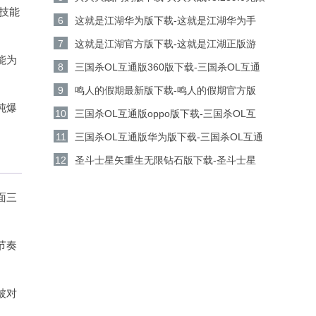
技能
金币钻石版下载
6
这就是江湖华为版下载-这就是江湖华为手
机游戏v14.3.0安卓版下载
7
这就是江湖官方版下载-这就是江湖正版游
能为
戏v14.3.0安卓版下载
8
三国杀OL互通版360版下载-三国杀OL互通
版360客户端v3.9.0安卓版下载
9
鸣人的假期最新版下载-鸣人的假期官方版
纯爆
v1.23安卓版下载
10
三国杀OL互通版oppo版下载-三国杀OL互
通版oppo手机游戏v3.9.0安卓版下载
11
三国杀OL互通版华为版下载-三国杀OL互通
版华为游戏v3.9.0安卓版下载
12
圣斗士星矢重生无限钻石版下载-圣斗士星
矢重生无限金币版v8.3.0安卓版下载
面三
节奏
被对