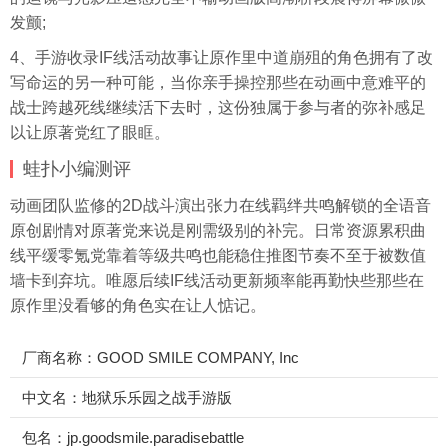
发颤;
4、手游收录IF线活动故事让原作里中道崩殂的角色拥有了改
写命运的另一种可能，当你亲手操控那些在动画中意难平的
战士跨越死线继续活下去时，这份独属于参与者的弥补感足
以让原著党红了眼眶。
蛙扑
小编测评
动画团队监修的2D战斗演出张力在线羁绊共鸣解锁的全语音
原创剧情对原著党来说是刚需级别的补完。日常资源累积曲
线平缓零氪党靠着等级共鸣也能稳住推图节奏不至于被数值
墙卡到弃坑。唯愿后续IF线活动更新频率能再勤快些那些在
原作里没看够的角色实在让人惦记。
厂商名称：GOOD SMILE COMPANY, Inc
中文名：地狱乐乐园之战手游版
包名：jp.goodsmile.paradisebattle