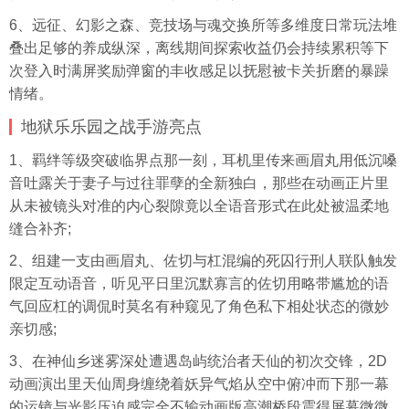
6、远征、幻影之森、竞技场与魂交换所等多维度日常玩法堆
叠出足够的养成纵深，离线期间探索收益仍会持续累积等下
次登入时满屏奖励弹窗的丰收感足以抚慰被卡关折磨的暴躁
情绪。
地狱乐乐园之战手游亮点
1、羁绊等级突破临界点那一刻，耳机里传来画眉丸用低沉嗓
音吐露关于妻子与过往罪孽的全新独白，那些在动画正片里
从未被镜头对准的内心裂隙竟以全语音形式在此处被温柔地
缝合补齐;
2、组建一支由画眉丸、佐切与杠混编的死囚行刑人联队触发
限定互动语音，听见平日里沉默寡言的佐切用略带尴尬的语
气回应杠的调侃时莫名有种窥见了角色私下相处状态的微妙
亲切感;
3、在神仙乡迷雾深处遭遇岛屿统治者天仙的初次交锋，2D
动画演出里天仙周身缠绕着妖异气焰从空中俯冲而下那一幕
的运镜与光影压迫感完全不输动画版高潮桥段震得屏幕微微