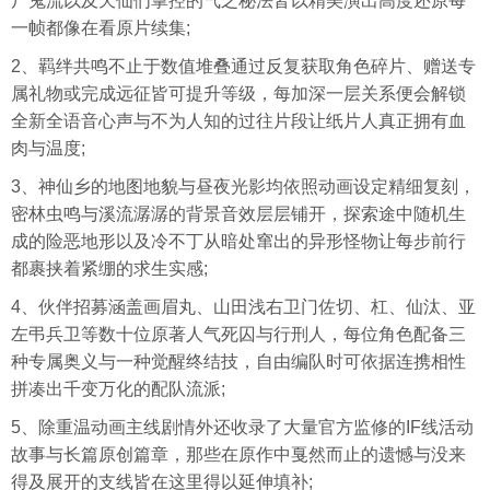
尸鬼流以及天仙们掌控的气之秘法皆以精美演出高度还原每
一帧都像在看原片续集;
2、羁绊共鸣不止于数值堆叠通过反复获取角色碎片、赠送专
属礼物或完成远征皆可提升等级，每加深一层关系便会解锁
全新全语音心声与不为人知的过往片段让纸片人真正拥有血
肉与温度;
3、神仙乡的地图地貌与昼夜光影均依照动画设定精细复刻，
密林虫鸣与溪流潺潺的背景音效层层铺开，探索途中随机生
成的险恶地形以及冷不丁从暗处窜出的异形怪物让每步前行
都裹挟着紧绷的求生实感;
4、伙伴招募涵盖画眉丸、山田浅右卫门佐切、杠、仙汰、亚
左弔兵卫等数十位原著人气死囚与行刑人，每位角色配备三
种专属奥义与一种觉醒终结技，自由编队时可依据连携相性
拼凑出千变万化的配队流派;
5、除重温动画主线剧情外还收录了大量官方监修的IF线活动
故事与长篇原创篇章，那些在原作中戛然而止的遗憾与没来
得及展开的支线皆在这里得以延伸填补;