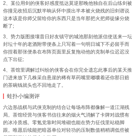
2、某位用剑的侠客好感度抵达莫逆那晚他独自在后山练剑被
你撞见收招后沉默半晌从怀中摸出半本被火烧残的旧剑谱说
这本该是你师父留给你的东西只是当年那把火把师徒缘分烧
断了;
3、势力版图接壤昔日好友镇守的城池那刻他派信使送来一坛
封坛十年的老酒附带便条上只写着一句明日城下不必留手而
你捏着那张便条在布阵页面里反复拖动他的克制单位迟迟没
点下出征;
4、茶馆里调解过纠纷的侠客会在你完全遗忘此事后的某天推
门进来放下几株采自悬崖的稀有草药嘴里嘟囔着还你那日赔
的茶碗钱就头也不回地走了。
蛙扑
小编测评
六边形战棋与武侠克制的结合让每场布阵都像解一道江湖残
局。茶馆经营与侠客书信往来的烟火气消解了卡牌对战惯有
的冰冷质感。零氪党靠时间堆砌也能在势力征伐里站稳脚
跟。唯愿后续能把暗器单位对轻功的压制数值稍稍调低些被