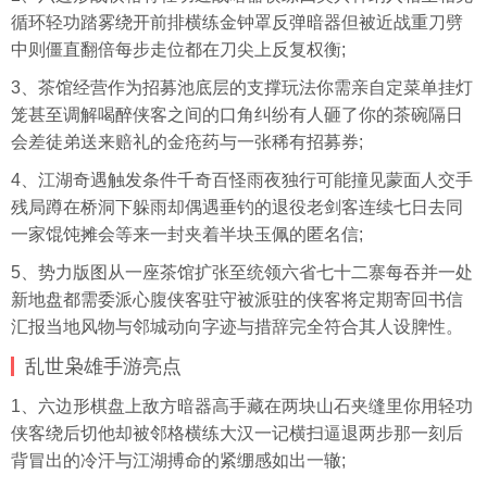
循环轻功踏雾绕开前排横练金钟罩反弹暗器但被近战重刀劈
中则僵直翻倍每步走位都在刀尖上反复权衡;
3、茶馆经营作为招募池底层的支撑玩法你需亲自定菜单挂灯
笼甚至调解喝醉侠客之间的口角纠纷有人砸了你的茶碗隔日
会差徒弟送来赔礼的金疮药与一张稀有招募券;
4、江湖奇遇触发条件千奇百怪雨夜独行可能撞见蒙面人交手
残局蹲在桥洞下躲雨却偶遇垂钓的退役老剑客连续七日去同
一家馄饨摊会等来一封夹着半块玉佩的匿名信;
5、势力版图从一座茶馆扩张至统领六省七十二寨每吞并一处
新地盘都需委派心腹侠客驻守被派驻的侠客将定期寄回书信
汇报当地风物与邻城动向字迹与措辞完全符合其人设脾性。
乱世枭雄手游亮点
1、六边形棋盘上敌方暗器高手藏在两块山石夹缝里你用轻功
侠客绕后切他却被邻格横练大汉一记横扫逼退两步那一刻后
背冒出的冷汗与江湖搏命的紧绷感如出一辙;