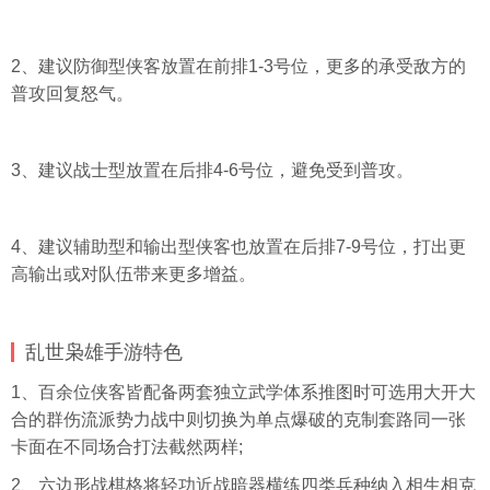
2、建议防御型侠客放置在前排1-3号位，更多的承受敌方的
普攻回复怒气。
3、建议战士型放置在后排4-6号位，避免受到普攻。
4、建议辅助型和输出型侠客也放置在后排7-9号位，打出更
高输出或对队伍带来更多增益。
乱世枭雄手游特色
1、百余位侠客皆配备两套独立武学体系推图时可选用大开大
合的群伤流派势力战中则切换为单点爆破的克制套路同一张
卡面在不同场合打法截然两样;
2、六边形战棋格将轻功近战暗器横练四类兵种纳入相生相克