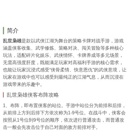
简介
乱世枭雄
是款以武侠江湖为舞台的策略卡牌对战手游，游戏
涵盖侠客收集、武学修炼、策略对决、闯关冒险等多种核心
玩法，适配碎片化娱乐、武侠情怀、卡牌养成等多元场景，
无需高强度肝度，既能满足玩家对高福利手游的核心需求，
也能让玩家沉浸式感受“侠骨柔情、快意恩仇”的武侠意境，让
玩家在游戏中也可以感受到最纯正的江湖气息，从而沉浸在
游戏带来的乐趣中。
乱世枭雄侠客布阵攻略
1、布阵，即布置侠客的站位。手游中站位分为前排和后排，
从前排上方到后排下方依次称为1-9号位。在战斗中，侠客会
按照从1号位到9号位的顺序，依次进行普通攻击，而普通攻
击一般会先攻击位于自己对面的敌方前排对手。