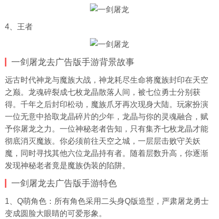
4、王者
一剑屠龙去广告版手游背景故事
远古时代神龙与魔族大战，神龙耗尽生命将魔族封印在天空
之巅。龙魂碎裂成七枚龙晶散落人间，被七位勇士分别获
得。千年之后封印松动，魔族爪牙再次现身大陆。玩家扮演
一位无意中拾取龙晶碎片的少年，龙晶与你的灵魂融合，赋
予你屠龙之力。一位神秘老者告知，只有集齐七枚龙晶才能
彻底消灭魔族。你必须前往天空之城，一层层击败守关妖
魔，同时寻找其他六位龙晶持有者。随着层数升高，你逐渐
发现神秘老者竟是魔族伪装的陷阱。
一剑屠龙去广告版手游特色
1、Q萌角色：所有角色采用二头身Q版造型，严肃屠龙勇士
变成圆脸大眼睛的可爱形象。