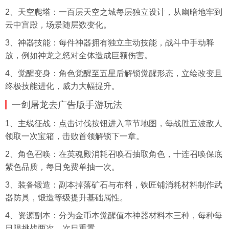
2、天空爬塔：一百层天空之城每层独立设计，从幽暗地牢到
云中宫殿，场景随层数变化。
3、神器技能：每件神器拥有独立主动技能，战斗中手动释
放，例如神龙之怒对全体造成巨额伤害。
4、觉醒变身：角色觉醒至五星后解锁觉醒形态，立绘改变且
终极技能进化，威力大幅提升。
一剑屠龙去广告版手游玩法
1、主线征战：点击讨伐按钮进入章节地图，每战胜五波敌人
领取一次宝箱，击败首领解锁下一章。
2、角色召唤：在英魂殿消耗召唤石抽取角色，十连召唤保底
紫色品质，每日免费单抽一次。
3、装备锻造：副本掉落矿石与布料，铁匠铺消耗材料制作武
器防具，锻造等级提升基础属性。
4、资源副本：分为金币本觉醒值本神器材料本三种，每种每
日限挑战两次，次日重置。