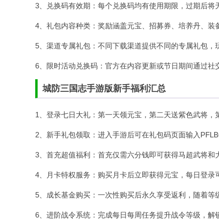
3、兑换码有效期：每个兑换码均有使用期限，过期后将
4、礼包内容种类：奖励涵盖元宝、招募券、培养丹、装
5、渠道专属礼包：不同下载渠道提供不同的专属礼包，
6、限时活动兑换码：官方在内容更新或节日期间通过社
城防三国志手游版新手福利汇总
1、登录七日大礼：第一天领元宝，第二天送紫色武将，
2、新手礼包领取：进入手游后可在礼包码页面输入PFLB0
3、首充超值福利：首充仅需六分钱即可获得马超武将和
4、月卡特权服务：购买月卡后立即获得元宝，每日登录
5、成长基金购买：一次性购买后永久享受返利，随着等
6、进阶战令系统：完成每日每周任务提升战令等级，解