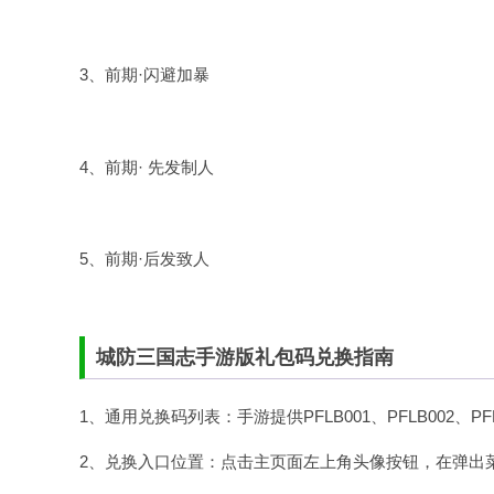
3、前期·闪避加暴
4、前期· 先发制人
5、前期·后发致人
城防三国志手游版礼包码兑换指南
1、通用兑换码列表：手游提供PFLB001、PFLB002、
2、兑换入口位置：点击主页面左上角
头像
按钮，在弹出