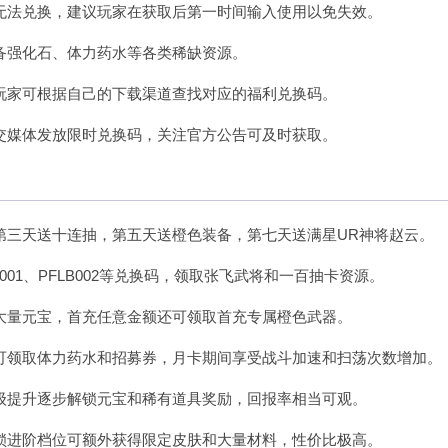
无法兑换，建议玩家在获取后第一时间输入使用以免失效。
备强化石、体力药水等各类稀缺资源。
玩家可根据自己的下载渠道查找对应的福利兑换码。
交媒体发放限时兑换码，关注官方公告可及时获取。
第三天送十连抽，第五天送橙色装备，第七天送满星UR神将赵云。
01、PFLB002等兑换码，领取张飞武将和一百抽卡资源。
大量元宝，首充任意金额还可领取首充专属橙色武器。
可领取体力药水和招募券，月卡期间享受战斗加速和扫荡次数增加。
级提升逐步解锁元宝和稀有道具奖励，回报率相当可观。
锁进阶档位可额外获得限定皮肤和大量材料，性价比极高。