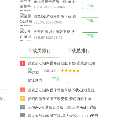
帝王荣耀手游版下载-帝王
下载
荣耀鬼服资源独享版 v9.0
158.93MB/ 2026-08-05
安卓版下载
盗墓OL游戏最新版下载-盗
下载
墓OL官方版 V2.934安卓版
321.3M/ 2026-08-05
下载
少年西游记手游版下载-少
下载
年西游记 v9.5.03安卓版下
786MB/ 2026-08-05
载
下载周排行
下载总排行
1
这就是江湖内置修改器版下载-这就是江湖
240.4M /
修改版v14.3.0安卓版下载
下载
2
这就是江湖内置作弊菜单版下载-这就是江
湖作弊版v14.3.0安卓版下载
资源。
3
梦幻西游互通版下载安装-梦幻西游手游
v1.567.0安卓版下载
4
三国杀ol互通版百度版下载-三国杀ol互通版
百度游戏v3.9.0安卓版下载
5
兵人大战内购版下载-兵人大战v3.289.0无限