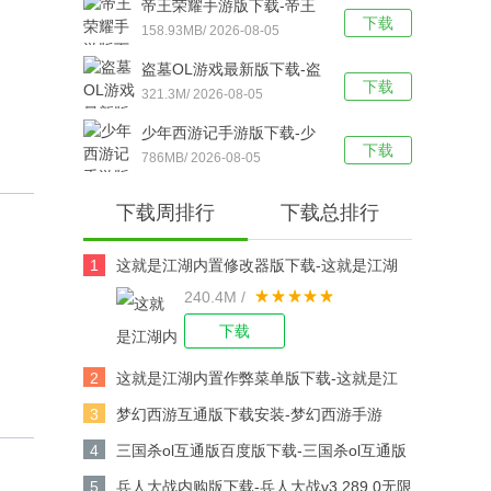
帝王荣耀手游版下载-帝王
下载
荣耀鬼服资源独享版 v9.0
158.93MB/ 2026-08-05
安卓版下载
盗墓OL游戏最新版下载-盗
下载
墓OL官方版 V2.934安卓版
321.3M/ 2026-08-05
下载
少年西游记手游版下载-少
下载
年西游记 v9.5.03安卓版下
786MB/ 2026-08-05
载
下载周排行
下载总排行
1
这就是江湖内置修改器版下载-这就是江湖
240.4M /
修改版v14.3.0安卓版下载
。
下载
2
这就是江湖内置作弊菜单版下载-这就是江
湖作弊版v14.3.0安卓版下载
3
梦幻西游互通版下载安装-梦幻西游手游
v1.567.0安卓版下载
4
三国杀ol互通版百度版下载-三国杀ol互通版
百度游戏v3.9.0安卓版下载
5
兵人大战内购版下载-兵人大战v3.289.0无限