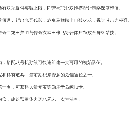
稀有双系提供突破上限，阵营与职业双维搭配让策略深度翻倍。
龙偃月刀斩出光刃残影，赤兔马蹄踏出电弧火花，视觉冲击力极强。
传奇巨龙王关羽与传奇玄武王张飞等合体后释放全屏终结技。
励，搭配八号机孙策可快速组建一支可用的初始队伍。
宝和稀有道具，是前期积累资源的最佳途径之一。
第一名，可获得大量元宝奖励用于后续抽卡。
翻倍，建议预留体力药水周末一次性清空。