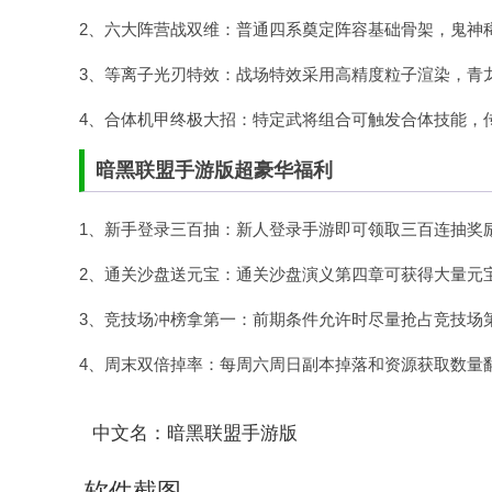
2、六大阵营战双维：普通四系奠定阵容基础骨架，鬼神
3、等离子光刃特效：战场特效采用高精度粒子渲染，青
4、合体机甲终极大招：特定武将组合可触发合体技能，
暗黑联盟手游版超豪华福利
1、新手登录三百抽：新人登录手游即可领取三百连抽奖
2、通关沙盘送元宝：通关沙盘演义第四章可获得大量元
3、竞技场冲榜拿第一：前期条件允许时尽量抢占竞技场
4、周末双倍掉率：每周六周日副本掉落和资源获取数量
中文名：暗黑联盟手游版
软件截图