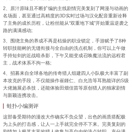
2、原汁原味且不断扩编的主线剧情完美复刻了网漫与动画的
名场面，甚至通过高精度的3D实时过场与汉化配音重新诠释
了主角的成长历程，让粉丝能从“双重地下城”开始重温逆袭之
路的满满感动;
3、围绕主角的养成不再是枯燥的职业锁定，手游赋予了8种
转职技能树的无缝衔接与全自由的洗点机制，你可以上午做
手持短剑的近战暗杀影，下午又能变成召唤魔法流的远程君
主，战术体系不拘一格;
4、招募来自全球各地的传奇猎人组建四人小队极大丰富了副
本攻克的手段，不仅能操作崔鍾仁、白允浩等耳熟能详的S级
大佬施展必杀技，还能体验田畑佳苗等原创猎人的独家剧情
与新颖连携攻击。
蛙扑
小编测评
这部备受期待的漫改大作确实不负众望，出色的画质搭配极
为上头的打击感，让人一上手就完全停不下来。完美复刻的
剧情加上极其丰富的猎人收集与高自由的洗点转职，充分满