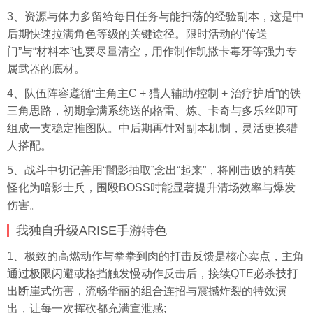
3、资源与体力多留给每日任务与能扫荡的经验副本，这是中
后期快速拉满角色等级的关键途径。限时活动的“传送
门”与“材料本”也要尽量清空，用作制作凯撒卡毒牙等强力专
属武器的底材。
4、队伍阵容遵循“主角主C + 猎人辅助/控制 + 治疗护盾”的铁
三角思路，初期拿满系统送的格雷、炼、卡奇与多乐丝即可
组成一支稳定推图队。中后期再针对副本机制，灵活更换猎
人搭配。
5、战斗中切记善用“闇影抽取”念出“起来”，将刚击败的精英
怪化为暗影士兵，围殴BOSS时能显著提升清场效率与爆发
伤害。
我独自升级ARISE手游特色
1、极致的高燃动作与拳拳到肉的打击反馈是核心卖点，主角
通过极限闪避或格挡触发慢动作反击后，接续QTE必杀技打
出断崖式伤害，流畅华丽的组合连招与震撼炸裂的特效演
出，让每一次挥砍都充满宣泄感;