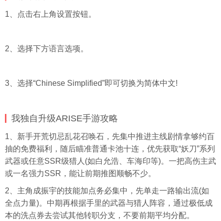
1、点击右上角设置按钮。
2、选择下方语言选项。
3、选择“Chinese Simplified”即可切换为简体中文!
我独自升级ARISE手游攻略
1、新手开荒切忌乱花召唤石，先集中推进主线剧情拿够约百
抽的免费福利，随后瞄准普通卡池十连，优先获取“妖刀”系列
武器或任意SSR级猎人(如白允浩、车海印等)。一把高伤主武
或一名强力SSR，能让前期推图顺畅不少。
2、主角成振宇的技能加点务必集中，先单走一路输出流(如
全点力量)。中期再根据手里的武器与猎人阵容，通过极低成
本的洗点券去尝试其他转职分支，不要前期平均分配。