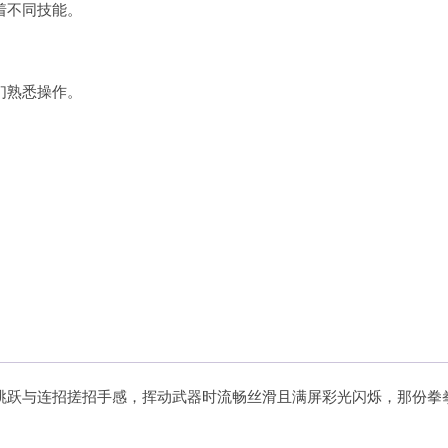
着不同技能。
们熟悉操作。
跳跃与连招搓招手感，挥动武器时流畅丝滑且满屏彩光闪烁，那份拳