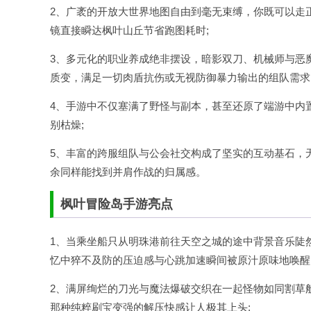
2、广袤的开放大世界地图自由到毫无束缚，你既可以走
镜直接瞬达枫叶山丘节省跑图耗时;
3、多元化的职业养成绝非摆设，暗影双刀、机械师与恶
质变，满足一切肉盾抗伤或无视防御暴力输出的组队需求
4、手游中不仅塞满了野怪与副本，甚至还原了端游中内
别枯燥;
5、丰富的跨服组队与公会社交构成了坚实的互动基石，
余同样能找到并肩作战的归属感。
枫叶冒险岛手游亮点
1、当乘坐船只从明珠港前往天空之城的途中背景音乐陡
忆中猝不及防的压迫感与心跳加速瞬间被原汁原味地唤醒
2、满屏绚烂的刀光与魔法爆破交织在一起怪物如同割草
那种纯粹刷宝变强的解压快感让人极其上头;