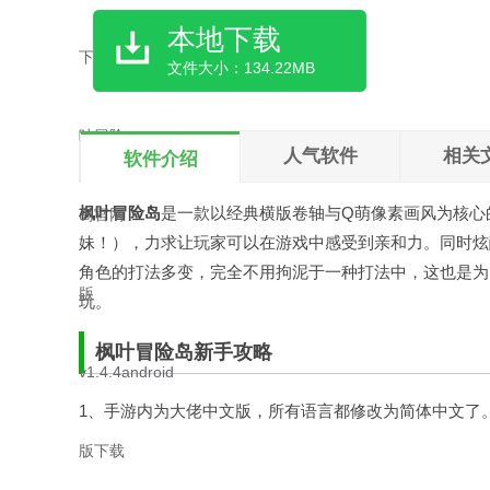
本地下载
文件大小：134.22MB
人气软件
相关
软件介绍
枫叶冒险岛
是一款以经典横版卷轴与Q萌像素画风为核心
妹！），力求让玩家可以在游戏中感受到亲和力。同时炫
角色的打法多变，完全不用拘泥于一种打法中，这也是为
玩。
枫叶冒险岛新手攻略
1、手游内为大佬中文版，所有语言都修改为简体中文了