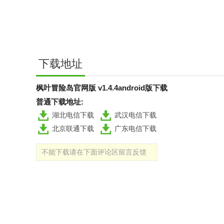
下载地址
枫叶冒险岛官网版 v1.4.4android版下载
普通下载地址:
湖北电信下载
武汉电信下载
北京联通下载
广东电信下载
不能下载请在下面评论区留言反馈