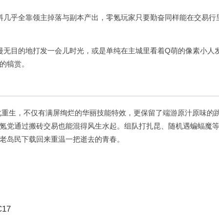
料几乎全靠领主掉落与副本产出，零氪玩家只要勤奋同样能在交易行
漫无目的地打发一会儿时光，或是单纯在主城里看着Q萌的像素小人
的犒赏。
化重生，不仅有满屏绚烂的华丽技能特效，更保留了端游原汁原味的
氪党通过搬砖交易也能混得风生水起。组队打扎昆、随机遇蝙蝠魔
老岛民下载回来重温一把逝去的青春。
C17