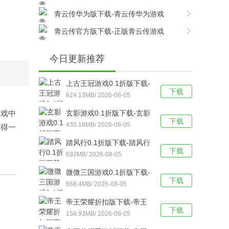
v17.8.0安卓版下载
青云传华为版下载-青云传华为游戏
v17.8.0安卓版下载
青云传官方版下载-正版青云传游戏
v17.8.0安卓版下载
今日更新推荐
上古王冠游戏0.1折版下载-
下载
上古王冠(0.1折官方正版)
624.13MB/ 2026-08-05
福利版 v1.0安卓版下载
游戏中
玄影游戏0.1折版下载-玄影
下载
（0.1折盗帅送真充）手游
430.16MB/ 2026-08-05
值得一
v1.0.0安卓版下载
踏风行0.1折版下载-踏风行
下载
折扣版 v3.0.1安卓版下载
692MB/ 2026-08-05
微微三国游戏0.1折版下载-
下载
微微三国福利版 v1.0安卓
868.4MB/ 2026-08-05
版下载
帝王荣耀折扣版下载-帝王
下载
荣耀满VIP福利版v9.0安卓
158.93MB/ 2026-08-05
版下载