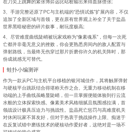
在刀尖上跳舞的紧张博弈远比站桩输出来得血脉偾张;
3、手游完整还原了PC与主机端的“恐惧试炼”扩展内容，不仅
追加了全新区域与首领，更在原有世界观上补全了关于盐晶
世界黑暗秘密的碎片叙事，耐玩度极高;
4、尽管难度曲线陡峭被玩家戏称为“像素魂系”，但每一次死
亡都并非毫无意义的挫败，你会更熟悉房间内的敌人配置与
弹射路线，当最终无伤穿过那片折磨你许久的机关阵时，那
份成就感无可替代。
蛙扑
小编测评
作为一款从PC与主机平台移植的银河城佳作，其将触屏弹射
与硬核平台跳跃结合得堪称天作之合。无重力移动机制在移
动端的上手曲线虽略显陡峭，但一旦掌握便能体验到行云流
水般的立体探索快感。像素美术风格细腻且氛围感拉满，首
领战设计极具压迫力与挑战性。盐晶死亡惩罚与高难度机关
对休闲玩家不算友好，但对于热衷于挑战操作上限、痴迷于
在反复试错中磨练技术的硬核动作爱好者，这绝对是一场不