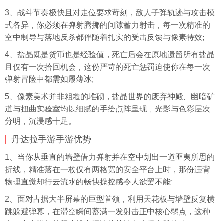
3、战斗节奏极快且对走位要求苛刻，敌人子弹轨迹与攻击模
式各异，你必须在弹射腾挪的间隙蓄力射击，每一次精准的
空中制导与落地反杀都伴随着扎实的受击反馈与像素特效;
4、盐晶既是货币也是经验值，死亡后会在原地遗留所有盐晶
且仅有一次拾回机会，这份严苛的死亡惩罚迫使你在每一次
弹射冒险中都需如履薄冰;
5、像素美术并非粗糙的堆砌，盐晶世界的废弃神殿、幽暗矿
道与扭曲实验室均以细腻的手绘点阵呈现，光影与色彩层次
分明，沉浸感十足。
丹达拉手游手游优势
1、当你从垂直的墙壁借力弹射并在空中划出一道匪夷所思的
折线，精准落在一枚仅有两格宽的安全平台上时，那份违背
物理直觉却行云流水的畅快操控感令人欲罢不能;
2、面对占据大半屏幕的巨型首领，利用天花板与墙壁反复横
跳躲避弹幕，在滞空瞬间蓄满一发射击正中核心弱点，这种