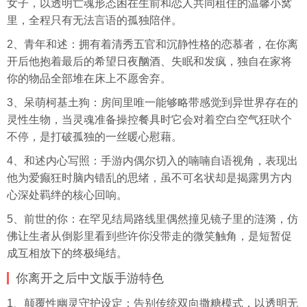
女子，以透明亡魂形态困在生前和恋人共同租住的温馨小窝
里，全程只有无法言语的孤独陪伴。
2、青年和述：拥有着清秀五官和沉静性格的恋慕者，在你离
开后他抱着最后的希望日夜酗酒、失眠和发疯，独自在家将
你的物品全部堆在床上不愿舍弃。
3、呆萌柯基土狗：房间里唯一能够略带感觉到异世界存在的
灵性生物，当灵魂准备操控餐具时它会对着空白空气狂吠个
不停，是打破孤独的一丝暖心慰藉。
4、和述内心写照：手游内偶尔切入的喃喃自语视角，表现出
他为爱癫狂时脑内错乱的思绪，虽不可名状却是揭露男方内
心深处羁绊的核心回响。
5、前世的你：在罕见结局路线里偶然撞见镜子里的涟漪，仿
佛让生者从倒影里看到些许你没带走的微笑触角，是短暂促
成互相放下的终极绳结。
你离开之后中文版手游特色
1、颠覆性幽灵守护设定：告别传统双向撒糖模式，以透明无