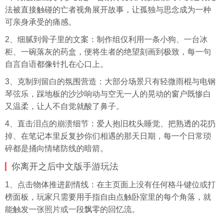
法被直接触碰的亡者视角展开故事，让孤独与思念成为一种
可亲身承受的痛感。
2、细腻到骨子里的文案：制作组仅利用一条小狗、一台冰
柜、一碗落灰的药盒，便将生者的绝望刻画到极致，每一句
自言自语都像针扎在心口上。
3、克制到留白的氛围营造：大部分场景只有轻微雨棍与电钢
琴弦乐，踩地板的沙沙响动与空无一人的晃动的窗户既惨白
又温柔，让人不自觉就酸了鼻子。
4、直击泪点的崩溃细节：爱人抱旧枕头睡觉、把熟透的花扔
掉、在笔记本里反复抄你们相遇的那天日期，每一个日常琐
碎都是捅向情绪防线的暗箭。
你离开之后中文版手游玩法
1、点击物体推进剧情线：在主页面上没有任何格斗键位或打
榜面板，玩家只需要用手指自由点触卧室里的每个角落，就
能触发一张照片或一段飘零的回忆流。