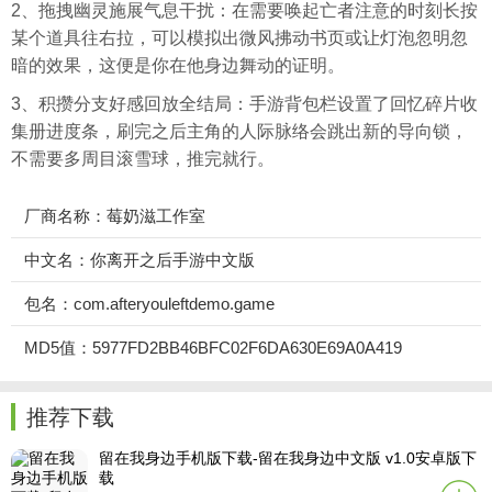
2、拖拽幽灵施展气息干扰：在需要唤起亡者注意的时刻长按
某个道具往右拉，可以模拟出微风拂动书页或让灯泡忽明忽
暗的效果，这便是你在他身边舞动的证明。
3、积攒分支好感回放全结局：手游背包栏设置了回忆碎片收
集册进度条，刷完之后主角的人际脉络会跳出新的导向锁，
不需要多周目滚雪球，推完就行。
厂商名称：莓奶滋工作室
中文名：你离开之后手游中文版
包名：com.afteryouleftdemo.game
MD5值：5977FD2BB46BFC02F6DA630E69A0A419
推荐下载
留在我身边手机版下载-留在我身边中文版 v1.0安卓版下
载