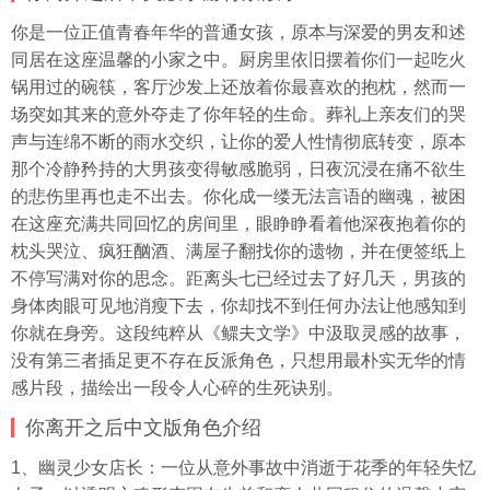
你是一位正值青春年华的普通女孩，原本与深爱的男友和述
同居在这座温馨的小家之中。厨房里依旧摆着你们一起吃火
锅用过的碗筷，客厅沙发上还放着你最喜欢的抱枕，然而一
场突如其来的意外夺走了你年轻的生命。葬礼上亲友们的哭
声与连绵不断的雨水交织，让你的爱人性情彻底转变，原本
那个冷静矜持的大男孩变得敏感脆弱，日夜沉浸在痛不欲生
的悲伤里再也走不出去。你化成一缕无法言语的幽魂，被困
在这座充满共同回忆的房间里，眼睁睁看着他深夜抱着你的
枕头哭泣、疯狂酗酒、满屋子翻找你的遗物，并在便签纸上
不停写满对你的思念。距离头七已经过去了好几天，男孩的
身体肉眼可见地消瘦下去，你却找不到任何办法让他感知到
你就在身旁。这段纯粹从《鳏夫文学》中汲取灵感的故事，
没有第三者插足更不存在反派角色，只想用最朴实无华的情
感片段，描绘出一段令人心碎的生死诀别。
你离开之后中文版角色介绍
1、幽灵少女店长：一位从意外事故中消逝于花季的年轻失忆