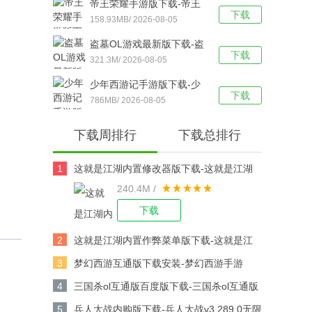
帝王荣耀手游版下载-帝王
下载
荣耀鬼服资源独享版 v9.0
158.93MB/ 2026-08-05
安卓版下载
盗墓OL游戏最新版下载-盗
下载
墓OL官方版 V2.934安卓版
321.3M/ 2026-08-05
下载
少年西游记手游版下载-少
下载
年西游记 v9.5.03安卓版下
786MB/ 2026-08-05
载
下载周排行
下载总排行
1
这就是江湖内置修改器版下载-这就是江湖
240.4M /
修改版v14.3.0安卓版下载
下载
2
这就是江湖内置作弊菜单版下载-这就是江
湖作弊版v14.3.0安卓版下载
3
梦幻西游互通版下载安装-梦幻西游手游
v1.567.0安卓版下载
4
三国杀ol互通版百度版下载-三国杀ol互通版
百度游戏v3.9.0安卓版下载
5
兵人大战内购版下载-兵人大战v3.289.0无限