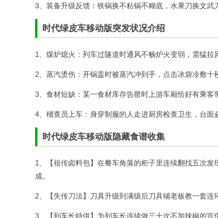
3、装备升级反馈：铁锅换不粘锅不糊底，水果刀换文武
时代绿皮车移动版突发状况介绍
1、煤炉熄火：列车过隧道时通风不畅炉火变弱，需猛拉
2、蒸汽烫伤：开锅盖时被蒸汽冲到手，点击冰袋冷敷十
3、食材短缺：某一食材库存告罄时上游车厢恰好有乘客
4、稽查员上车：身穿制服的人走进厨房检查卫生，台面
时代绿皮车移动版隐藏食谱收集
1、【祖传卤料包】在餐车角落的柜子里连续翻找五次发
成。
2、【失传刀法】刀具升级到满级后刀具铺老板教一套连
3、【列车长特供】为列车长连续做三十次不加辣椒的宫