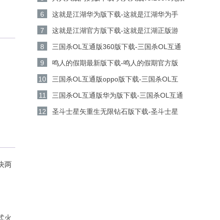
金币钻石版下载
6
这就是江湖华为版下载-这就是江湖华为手
机游戏v14.3.0安卓版下载
7
这就是江湖官方版下载-这就是江湖正版游
戏v14.3.0安卓版下载
8
三国杀OL互通版360版下载-三国杀OL互通
版360客户端v3.9.0安卓版下载
9
鸣人的假期最新版下载-鸣人的假期官方版
v1.23安卓版下载
10
三国杀OL互通版oppo版下载-三国杀OL互
通版oppo手机游戏v3.9.0安卓版下载
11
三国杀OL互通版华为版下载-三国杀OL互通
版华为游戏v3.9.0安卓版下载
12
圣斗士星矢重生无限钻石版下载-圣斗士星
。
矢重生无限金币版v8.3.0安卓版下载
快两
。
式火