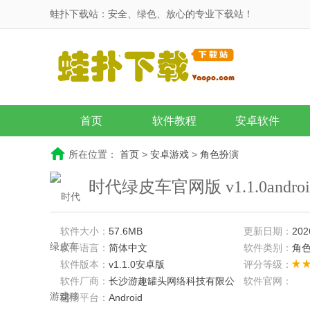
蛙扑下载站：安全、绿色、放心的专业下载站！
首页
软件教程
安卓软件
所在位置：
首页
>
安卓游戏
>
角色扮演
时代绿皮车官网版 v1.1.0andr
软件大小：
57.6MB
更新日期：
202
软件语言：
简体中文
软件类别：
角
软件版本：
v1.1.0安卓版
评分等级：
软件厂商：
长沙游趣罐头网络科技有限公
软件官网：
司
适用平台：
Android