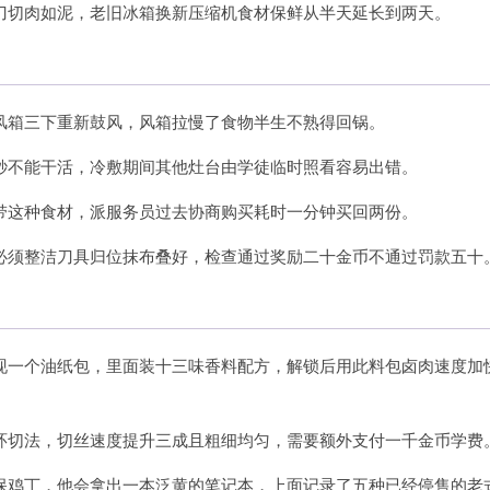
刀切肉如泥，老旧冰箱换新压缩机食材保鲜从半天延长到两天。
风箱三下重新鼓风，风箱拉慢了食物半生不熟得回锅。
秒不能干活，冷敷期间其他灶台由学徒临时照看容易出错。
带这种食材，派服务员过去协商购买耗时一分钟买回两份。
必须整洁刀具归位抹布叠好，检查通过奖励二十金币不通过罚款五十
现一个油纸包，里面装十三味香料配方，解锁后用此料包卤肉速度加
环切法，切丝速度提升三成且粗细均匀，需要额外支付一千金币学费
保鸡丁，他会拿出一本泛黄的笔记本，上面记录了五种已经停售的老