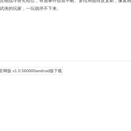
宫格战斗讲究站位，奇遇事件惊喜不断。多结局值得反复刷，像素
武侠的玩家，一玩就停不下来。