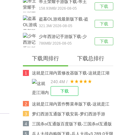
帝王荣耀手游版下载-帝王
下载
荣耀鬼服资源独享版 v9.0
158.93MB/ 2026-08-05
安卓版下载
盗墓OL游戏最新版下载-盗
下载
墓OL官方版 V2.934安卓版
321.3M/ 2026-08-05
下载
少年西游记手游版下载-少
下载
年西游记 v9.5.03安卓版下
786MB/ 2026-08-05
载
下载周排行
下载总排行
1
这就是江湖内置修改器版下载-这就是江湖
240.4M /
修改版v14.3.0安卓版下载
下载
2
这就是江湖内置作弊菜单版下载-这就是江
湖作弊版v14.3.0安卓版下载
3
梦幻西游互通版下载安装-梦幻西游手游
v1.567.0安卓版下载
4
三国杀ol互通版百度版下载-三国杀ol互通版
百度游戏v3.9.0安卓版下载
5
兵人大战内购版下载-兵人大战v3.289.0无限