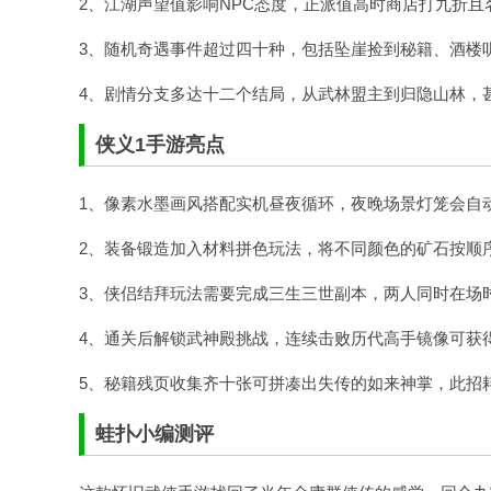
2、江湖声望值影响NPC态度，正派值高时商店打九折且
3、随机奇遇事件超过四十种，包括坠崖捡到秘籍、酒楼
4、剧情分支多达十二个结局，从武林盟主到归隐山林，
侠义1手游亮点
1、像素水墨画风搭配实机昼夜循环，夜晚场景灯笼会自动
2、装备锻造加入材料拼色玩法，将不同颜色的矿石按顺
3、侠侣结拜玩法需要完成三生三世副本，两人同时在场
4、通关后解锁武神殿挑战，连续击败历代高手镜像可获
5、秘籍残页收集齐十张可拼凑出失传的如来神掌，此招
蛙扑
小编测评