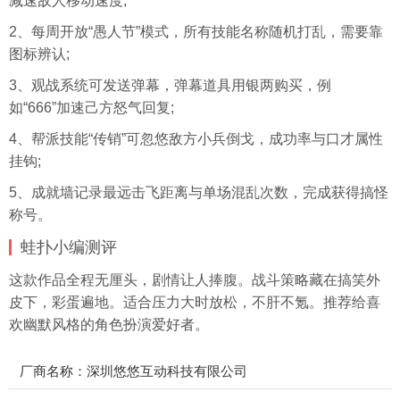
减速敌人移动速度;
2、每周开放“愚人节”模式，所有技能名称随机打乱，需要靠
图标辨认;
3、观战系统可发送弹幕，弹幕道具用银两购买，例
如“666”加速己方怒气回复;
4、帮派技能“传销”可忽悠敌方小兵倒戈，成功率与口才属性
挂钩;
5、成就墙记录最远击飞距离与单场混乱次数，完成获得搞怪
称号。
蛙扑
小编测评
这款作品全程无厘头，剧情让人捧腹。战斗策略藏在搞笑外
皮下，彩蛋遍地。适合压力大时放松，不肝不氪。推荐给喜
欢幽默风格的角色扮演爱好者。
厂商名称：深圳悠悠互动科技有限公司