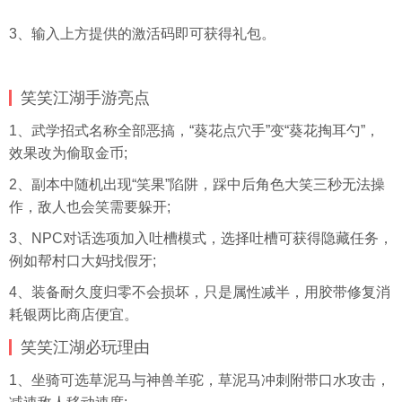
3、输入上方提供的激活码即可获得礼包。
笑笑江湖手游亮点
1、武学招式名称全部恶搞，“葵花点穴手”变“葵花掏耳勺”，
效果改为偷取金币;
2、副本中随机出现“笑果”陷阱，踩中后角色大笑三秒无法操
作，敌人也会笑需要躲开;
3、NPC对话选项加入吐槽模式，选择吐槽可获得隐藏任务，
例如帮村口大妈找假牙;
4、装备耐久度归零不会损坏，只是属性减半，用胶带修复消
耗银两比商店便宜。
笑笑江湖必玩理由
1、坐骑可选草泥马与神兽羊驼，草泥马冲刺附带口水攻击，