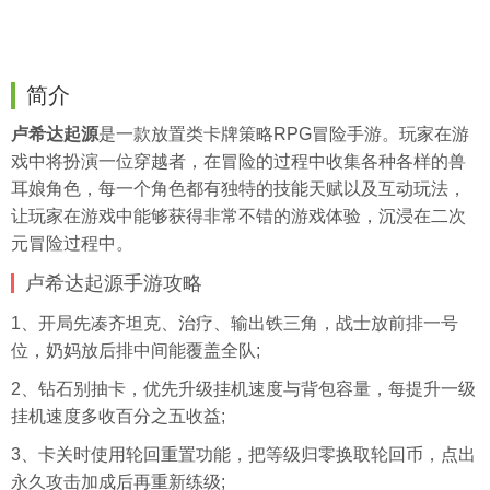
简介
卢希达起源
是一款放置类卡牌策略RPG冒险手游。玩家在游
戏中将扮演一位穿越者，在冒险的过程中收集各种各样的兽
耳娘角色，每一个角色都有独特的技能天赋以及互动玩法，
让玩家在游戏中能够获得非常不错的游戏体验，沉浸在二次
元冒险过程中。
卢希达起源手游攻略
1、开局先凑齐坦克、治疗、输出铁三角，战士放前排一号
位，奶妈放后排中间能覆盖全队;
2、钻石别抽卡，优先升级
挂机
速度与背包容量，每提升一级
挂机速度多收百分之五收益;
3、卡关时使用轮回重置功能，把等级归零换取轮回币，点出
永久攻击加成后再重新练级;