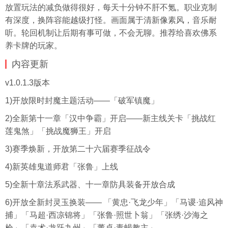
放置玩法的减负做得很好，每天十分钟不肝不氪。职业克制
有深度，换阵容能越级打怪。画面属于清新像素风，音乐耐
听。轮回机制让后期有事可做，不会无聊。推荐给喜欢佛系
养卡牌的玩家。
内容更新
v1.0.1.3版本
1)开放限时封魔主题活动——「破军镇魔」
2)全新第十一章「汉中争霸」开启——新主线关卡「挑战红
莲鬼煞」「挑战魔狮王」开启
3)赛季焕新，开放第二十六届赛季征战令
4)新英雄鬼道师君「张鲁」上线
5)全新十章法系武器、十一章防具装备开放合成
6)开放全新封灵玉换装—— 「黄忠·飞龙少年」「马谡·追风神
捕」「马超·西凉锦将」「张鲁·照世卜翁」「张绣·沙海之
枪」「袁术·龙跃九州」「董卓·毒蝎教主」