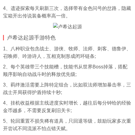
4、遗迹探索每天刷新三次，选择带有金色问号的岔路，隐藏
宝箱开出传说装备概率高一倍。
卢希达起源手游特色
1、八种职业包含战士、游侠、牧师、法师、刺客、德鲁伊、
召唤师、吟游诗人，互相克制形成闭环链条;
2、每个英雄带三个技能槽，技能书从世界Boss掉落，搭配
顺序影响自动战斗时的释放优先级;
3、羁绊激活需要上阵特定组合，比如双法师增加暴击率，三
战士开局获得护盾持续十秒;
4、挂机收益根据主线进度实时增长，越往后每分钟给的经验
金币越多，不需要反复刷旧关卡;
5、轮回重置不损失稀有道具，只回退等级，鼓励玩家多次重
开尝试不同流派不怕点错天赋。