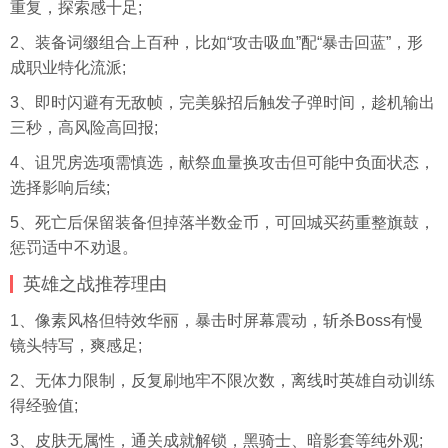
重复，探索感十足;
2、装备词缀组合上百种，比如“攻击吸血”配“暴击回蓝”，形
成职业特化流派;
3、即时闪避有无敌帧，完美躲招后触发子弹时间，趁机输出
三秒，高风险高回报;
4、诅咒房选项需慎选，献祭血量换攻击但可能中负面状态，
选择影响后续;
5、死亡后保留装备但掉落半数金币，可回城买药重整旗鼓，
惩罚适中不劝退。
英雄之战推荐理由
1、像素风格但特效华丽，暴击时屏幕震动，斩杀Boss有慢
镜头特写，爽感足;
2、无体力限制，反复刷地牢不限次数，离线时英雄自动训练
得经验值;
3、皮肤无属性，通关成就解锁，黑骑士、暗影套等纯外观;