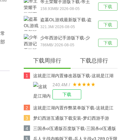
帝王荣耀手游版下载-帝王
下载
荣耀鬼服资源独享版 v9.0
158.93MB/ 2026-08-05
安卓版下载
盗墓OL游戏最新版下载-盗
下载
墓OL官方版 V2.934安卓版
321.3M/ 2026-08-05
非常
下载
少年西游记手游版下载-少
二部
下载
年西游记 v9.5.03安卓版下
786MB/ 2026-08-05
载
下载周排行
下载总排行
1
这就是江湖内置修改器版下载-这就是江湖
240.4M /
修改版v14.3.0安卓版下载
下载
2
这就是江湖内置作弊菜单版下载-这就是江
湖作弊版v14.3.0安卓版下载
3
梦幻西游互通版下载安装-梦幻西游手游
v1.567.0安卓版下载
4
三国杀ol互通版百度版下载-三国杀ol互通版
百度游戏v3.9.0安卓版下载
5
兵人大战内购版下载-兵人大战v3.289.0无限