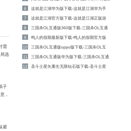
金币钻石版下载
6
这就是江湖华为版下载-这就是江湖华为手
机游戏v14.3.0安卓版下载
7
这就是江湖官方版下载-这就是江湖正版游
戏v14.3.0安卓版下载
8
三国杀OL互通版360版下载-三国杀OL互通
版360客户端v3.9.0安卓版下载
9
鸣人的假期最新版下载-鸣人的假期官方版
对需
v1.23安卓版下载
10
三国杀OL互通版oppo版下载-三国杀OL互
开局选
通版oppo手机游戏v3.9.0安卓版下载
11
三国杀OL互通版华为版下载-三国杀OL互通
版华为游戏v3.9.0安卓版下载
12
圣斗士星矢重生无限钻石版下载-圣斗士星
矢重生无限金币版v8.3.0安卓版下载
镐子
注意，
躲避