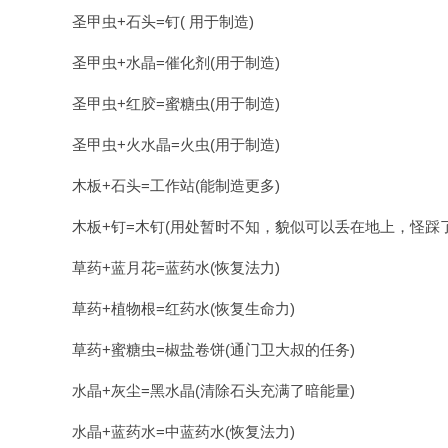
圣甲虫+石头=钉( 用于制造)
圣甲虫+水晶=催化剂(用于制造)
圣甲虫+红胶=蜜糖虫(用于制造)
圣甲虫+火水晶=火虫(用于制造)
木板+石头=工作站(能制造更多)
木板+钉=木钉(用处暂时不知，貌似可以丢在地上，怪踩
草药+蓝月花=蓝药水(恢复法力)
草药+植物根=红药水(恢复生命力)
草药+蜜糖虫=椒盐卷饼(通门卫大叔的任务)
水晶+灰尘=黑水晶(清除石头充满了暗能量)
水晶+蓝药水=中蓝药水(恢复法力)