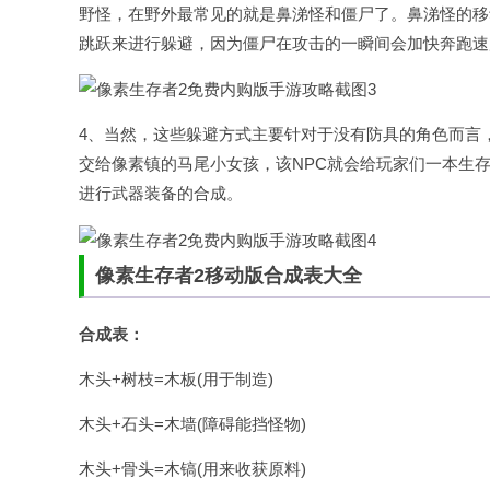
野怪，在野外最常见的就是鼻涕怪和僵尸了。鼻涕怪的移
跳跃来进行躲避，因为僵尸在攻击的一瞬间会加快奔跑速
4、当然，这些躲避方式主要针对于没有防具的角色而言
交给像素镇的马尾小女孩，该NPC就会给玩家们一本生
进行武器装备的合成。
像素生存者2移动版合成表大全
合成表：
木头+树枝=木板(用于制造)
木头+石头=木墙(障碍能挡怪物)
木头+骨头=木镐(用来收获原料)