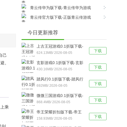
v17.8.0安卓版下载
青云传华为版下载-青云传华为游戏
v17.8.0安卓版下载
青云传官方版下载-正版青云传游戏
v17.8.0安卓版下载
今日更新推荐
上古王冠游戏0.1折版下载-
下载
上古王冠(0.1折官方正版)
624.13MB/ 2026-08-05
自己
福利版 v1.0安卓版下载
躲避。
玄影游戏0.1折版下载-玄影
下载
（0.1折盗帅送真充）手游
430.16MB/ 2026-08-05
v1.0.0安卓版下载
踏风行0.1折版下载-踏风行
下载
折扣版 v3.0.1安卓版下载
692MB/ 2026-08-05
微微三国游戏0.1折版下载-
下载
微微三国福利版 v1.0安卓
868.4MB/ 2026-08-05
是上乘
版下载
帝王荣耀折扣版下载-帝王
下载
荣耀满VIP福利版v9.0安卓
158.93MB/ 2026-08-05
版下载
差别