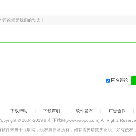
的评论就是我们的动力！
匿名评论
|
下载帮助
｜
下载声明
｜
软件发布
｜
广告合作
opyright © 2004-2019
蛙扑下载站(www.vaopo.com)
.All Rights Reserv
有软件来自于互联网，版权属原著所有，如有需要请购买正版。如有侵权，