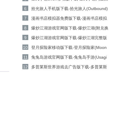
安卓版下载
单版v1.2.3安卓版下载
6
拾光旅人手机版下载-拾光旅人(Outbound)
官方版 v1.4安卓版下载
7
漫画书店模拟器免费版下载-漫画书店模拟
器(Comic Book Store Simulator)移动版
8
爆炒江湖游戏官网版下载-爆炒江湖(附兑换
v2.2.2安卓版下载
码)移动版v1.49安卓版下载
9
爆炒江湖游戏官网版下载-爆炒江湖完整版
v1.49安卓版下载
10
登月探险家移动版下载-登月探险家(Moon
Pioneer)绿色版v2.8.6安卓版下载
11
兔兔岛游戏官网版下载-兔兔岛手游(Usagi
Shima)移动版v1.9.2安卓版下载
12
多普莱斯世界游戏去广告版下载-多普莱斯
世界全解锁版v20.1.1安卓版下载