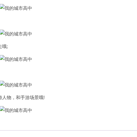
哦;
游人物，和手游场景哦!