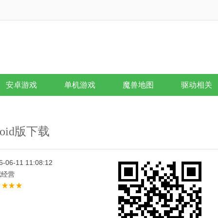
安卓游戏
单机游戏
魔兽地图
驱动相关
roid版下载
6-06-11 11:08:12
拟经营