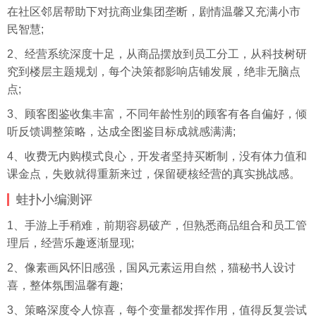
在社区邻居帮助下对抗商业集团垄断，剧情温馨又充满小市
民智慧;
2、经营系统深度十足，从商品摆放到员工分工，从科技树研
究到楼层主题规划，每个决策都影响店铺发展，绝非无脑点
点;
3、顾客图鉴收集丰富，不同年龄性别的顾客有各自偏好，倾
听反馈调整策略，达成全图鉴目标成就感满满;
4、收费无内购模式良心，开发者坚持买断制，没有体力值和
课金点，失败就得重新来过，保留硬核经营的真实挑战感。
蛙扑
小编测评
1、手游上手稍难，前期容易破产，但熟悉商品组合和员工管
理后，经营乐趣逐渐显现;
2、像素画风怀旧感强，国风元素运用自然，猫秘书人设讨
喜，整体氛围温馨有趣;
3、策略深度令人惊喜，每个变量都发挥作用，值得反复尝试