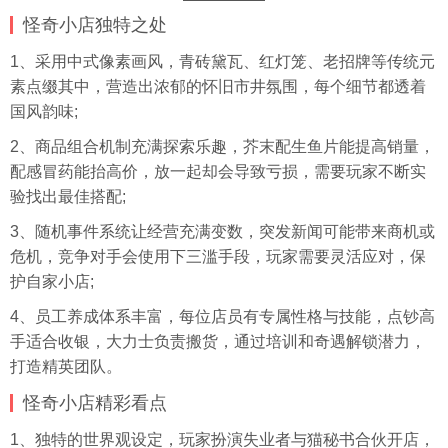
怪奇小店独特之处
1、采用中式像素画风，青砖黛瓦、红灯笼、老招牌等传统元
素点缀其中，营造出浓郁的怀旧市井氛围，每个细节都透着
国风韵味;
2、商品组合机制充满探索乐趣，芥末配生鱼片能提高销量，
配感冒药能抬高价，放一起却会导致亏损，需要玩家不断实
验找出最佳搭配;
3、随机事件系统让经营充满变数，突发新闻可能带来商机或
危机，竞争对手会使用下三滥手段，玩家需要灵活应对，保
护自家小店;
4、员工养成体系丰富，每位店员有专属性格与技能，点钞高
手适合收银，大力士负责搬货，通过培训和奇遇解锁潜力，
打造精英团队。
怪奇小店精彩看点
1、独特的世界观设定，玩家扮演失业者与猫秘书合伙开店，