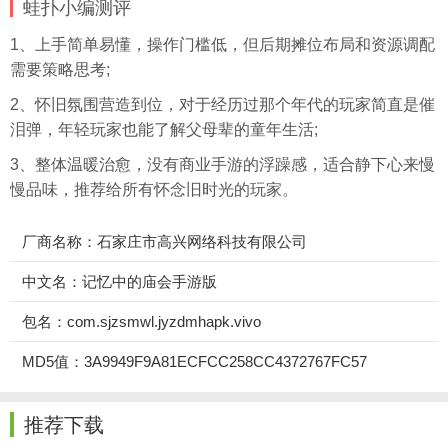
蛙扑
小编测评
1、上手简单易懂，操作门槛低，但后期摊位布局和资源调配
需要策略思考;
2、怀旧氛围营造到位，对于经历过那个年代的玩家简直是催
泪弹，年轻玩家也能了解父母辈的童年生活;
3、整体温暖治愈，没有商业手游的浮躁感，适合静下心来慢
慢品味，推荐给所有怀念旧时光的玩家。
厂商名称：石家庄市高兴网络科技有限公司
中文名：记忆中的庙会手游版
包名：com.sjzsmwl.jyzdmhapk.vivo
MD5值：3A9949F9A81ECFCC258CC4372767FC57
推荐下载