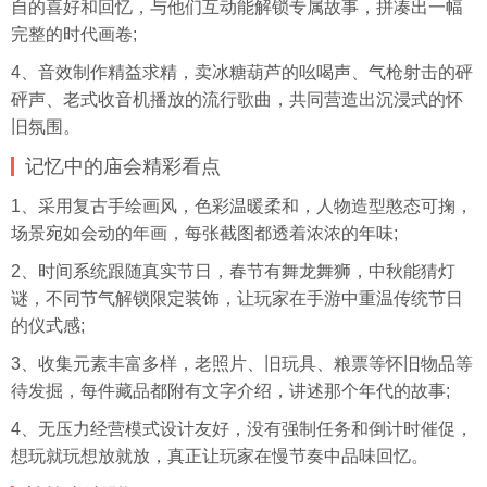
自的喜好和回忆，与他们互动能解锁专属故事，拼凑出一幅
完整的时代画卷;
4、音效制作精益求精，卖冰糖葫芦的吆喝声、气枪射击的砰
砰声、老式收音机播放的流行歌曲，共同营造出沉浸式的怀
旧氛围。
记忆中的庙会精彩看点
1、采用复古手绘画风，色彩温暖柔和，人物造型憨态可掬，
场景宛如会动的年画，每张截图都透着浓浓的年味;
2、时间系统跟随真实节日，春节有舞龙舞狮，中秋能猜灯
谜，不同节气解锁限定装饰，让玩家在手游中重温传统节日
的仪式感;
3、收集元素丰富多样，老照片、旧玩具、粮票等怀旧物品等
待发掘，每件藏品都附有文字介绍，讲述那个年代的故事;
4、无压力经营模式设计友好，没有强制任务和倒计时催促，
想玩就玩想放就放，真正让玩家在慢节奏中品味回忆。