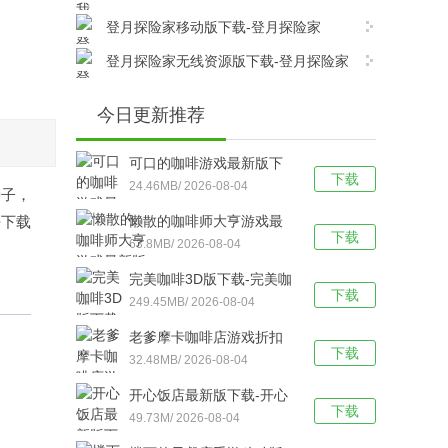
载
官方版 v1.1.3安卓版下载
登月探险家移动版下载-登月探险家
(Moon Pioneer)绿色版v2.8.6安卓版下载
登月探险家无线资源版下载-登月探险家
无广告版 v2.8.6安卓版下载
今日更新推荐
可口的咖啡游戏最新版下
下载
载-可口的咖啡官方版 v2.0
24.46MB/ 2026-08-04
种子，
安卓版下载
去下载
懒散的咖啡师大亨游戏最
下载
新版下载-懒散的咖啡师大
63.8MB/ 2026-08-04
亨游戏官方版 v1.018.010
完美咖啡3D版下载-完美咖
安卓版下载
下载
啡最新版 v1.6.6安卓版下
249.45MB/ 2026-08-04
载
老爹摩卡咖啡店游戏折扣
下载
版下载-老爹摩卡咖啡店中
32.48MB/ 2026-08-04
文版v1.0.5安卓版下载
开心饭店最新版下载-开心
下载
饭店手机版 v2.4.8安卓版
49.73M/ 2026-08-04
下载