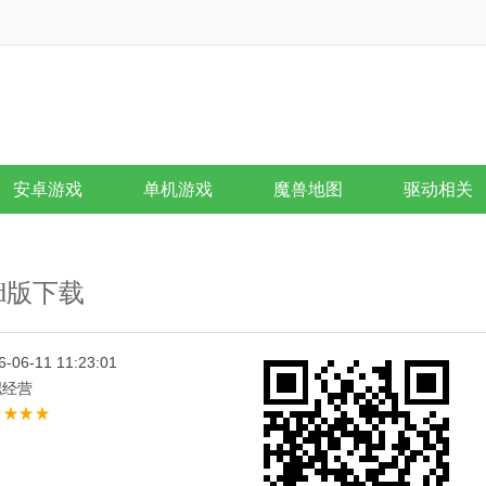
安卓游戏
单机游戏
魔兽地图
驱动相关
id版下载
6-06-11 11:23:01
拟经营