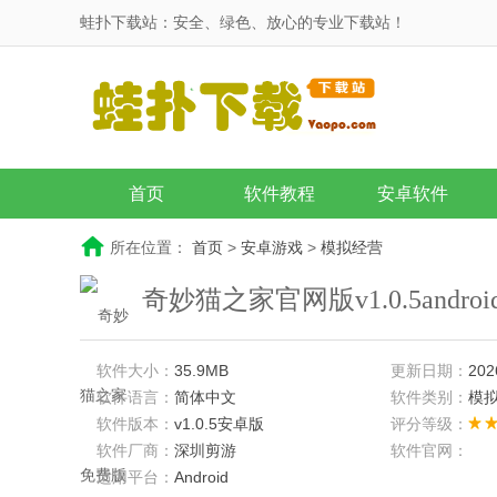
蛙扑下载站：安全、绿色、放心的专业下载站！
首页
软件教程
安卓软件
所在位置：
首页
>
安卓游戏
>
模拟经营
奇妙猫之家官网版v1.0.5andro
软件大小：
35.9MB
更新日期：
202
软件语言：
简体中文
软件类别：
模
软件版本：
v1.0.5安卓版
评分等级：
软件厂商：
深圳剪游
软件官网：
适用平台：
Android