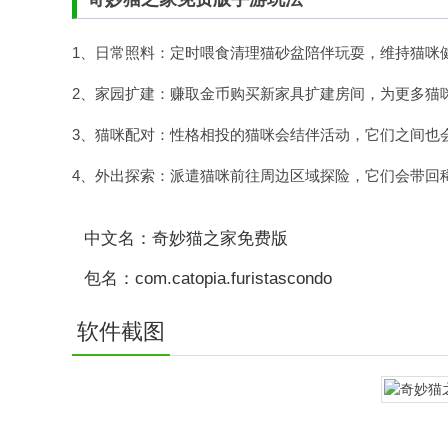
1、日常照料：定时喂食清理猫砂盆陪伴玩耍，维持猫咪
2、家园扩建：赚取金币购买新家具扩建房间，为更多猫
3、猫咪配对：性格相投的猫咪会结伴活动，它们之间也
4、外出探索：派遣猫咪前往周边区域探险，它们会带回
中文名：奇妙猫之家免费版
包名：com.catopia.furistascondo
软件截图