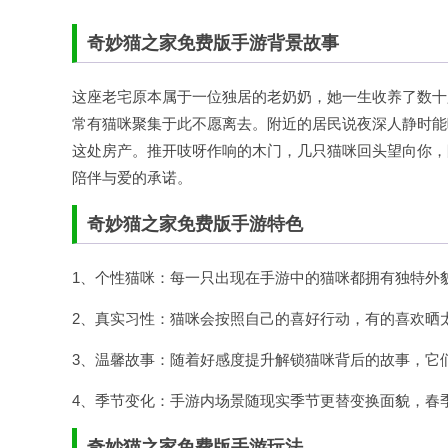
奇妙猫之家免费版手游背景故事
这座老宅原本属于一位独居的老奶奶，她一生收养了数十
常有猫咪聚集于此不愿离去。附近的居民说夜深人静时能
这处房产。推开吱呀作响的木门，几只猫咪回头望向你，
陪伴与爱的承诺。
奇妙猫之家免费版手游特色
1、个性猫咪：每一只出现在手游中的猫咪都拥有独特外
2、真实习性：猫咪会按照自己的喜好行动，有的喜欢晒
3、温馨故事：随着好感度提升解锁猫咪背后的故事，它
4、季节变化：手游内场景随现实季节更替变换面貌，春
奇妙猫之家免费版手游玩法