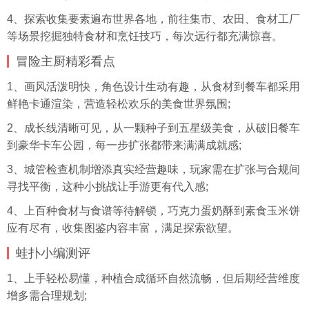
4、探索收集要素遍布世界各地，前往集市、农田、食材工厂
等场景挖掘独特食材和烹饪技巧，每次远行都充满惊喜。
冒险主厨精彩看点
1、画风活泼明快，角色设计生动有趣，从食材到餐车都采用
鲜艳卡通渲染，营造轻松欢乐的美食世界氛围;
2、成长线清晰可见，从一颗种子到五星级美食，从破旧餐车
到豪华卡车公园，每一步扩张都带来满满成就感;
3、城管检查机制增添真实经营趣味，玩家需在扩张与合规间
寻找平衡，这种小挑战让手游更有代入感;
4、上百种食材与食谱等待解锁，巧克力蛋奶酥到素食玉米饼
应有尽有，收集图鉴内容丰富，满足探索欲望。
蛙扑
小编测评
1、上手轻松易懂，种植合成循环自然流畅，但后期经营维度
增多需合理规划;