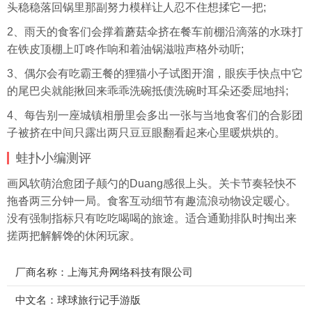
头稳稳落回锅里那副努力模样让人忍不住想揉它一把;
2、雨天的食客们会撑着蘑菇伞挤在餐车前棚沿滴落的水珠打
在铁皮顶棚上叮咚作响和着油锅滋啦声格外动听;
3、偶尔会有吃霸王餐的狸猫小子试图开溜，眼疾手快点中它
的尾巴尖就能揪回来乖乖洗碗抵债洗碗时耳朵还委屈地抖;
4、每告别一座城镇相册里会多出一张与当地食客们的合影团
子被挤在中间只露出两只豆豆眼翻看起来心里暖烘烘的。
蛙扑
小编测评
画风软萌治愈团子颠勺的Duang感很上头。关卡节奏轻快不
拖沓两三分钟一局。食客互动细节有趣流浪动物设定暖心。
没有强制指标只有吃吃喝喝的旅途。适合通勤排队时掏出来
搓两把解解馋的休闲玩家。
厂商名称：上海芃舟网络科技有限公司
中文名：球球旅行记手游版