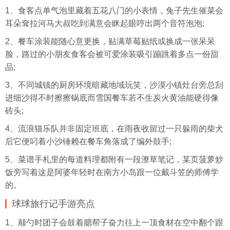
1、食客点单气泡里藏着五花八门的小表情，兔子先生催菜会
耳朵耷拉河马大叔吃到满意会眯起眼哼出两个音符泡泡;
2、餐车涂装能随心意更换，贴满草莓贴纸或换成一张呆呆
脸，路过的小朋友食客会被可爱涂装吸引蹦跳着多点一份甜
品;
3、不同城镇的厨房环境暗藏地域玩笑，沙漠小镇灶台旁总刮
进细沙得不时擦擦锅底而雪国餐车若不生炭火黄油能硬得像
砖头;
4、流浪猫乐队并非固定班底，在雨夜收留过一只躲雨的柴犬
后它便叼着小沙锤赖在餐车角落成了编外鼓手;
5、菜谱手札里的每道料理都附有一段潦草笔记，某页菠萝炒
饭旁写着这是阿婆年轻时在南方小岛跟一位戴斗笠的师傅学
的。
球球旅行记手游亮点
1、颠勺时团子会鼓着腮帮子奋力往上一顶食材在空中翻个跟