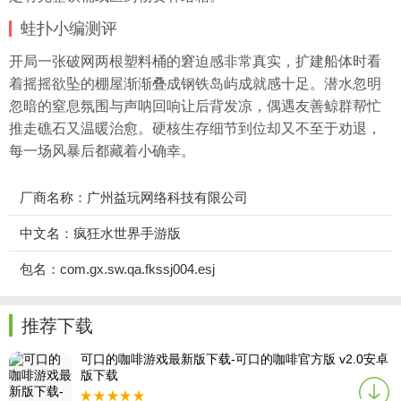
蛙扑
小编测评
开局一张破网两根塑料桶的窘迫感非常真实，扩建船体时看
着摇摇欲坠的棚屋渐渐叠成钢铁岛屿成就感十足。潜水忽明
忽暗的窒息氛围与声呐回响让后背发凉，偶遇友善鲸群帮忙
推走礁石又温暖治愈。硬核生存细节到位却又不至于劝退，
每一场风暴后都藏着小确幸。
厂商名称：广州益玩网络科技有限公司
中文名：疯狂水世界手游版
包名：com.gx.sw.qa.fkssj004.esj
推荐下载
可口的咖啡游戏最新版下载-可口的咖啡官方版 v2.0安卓
版下载