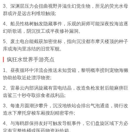
3、深渊层压力会扭曲视野并滋生幻觉生物，所见的荧光水母
群或许是远古利维坦触须;
4、船员性格树触发隐藏事件，乐观的厨师可能深夜投海追逐
幻听歌谣，阴沉技工或半夜修补漏洞。
5、废土电台能截获加密坐标，指向沉没都市摩天楼顶的种子
库或海沟里冻结的旧世军舰。
疯狂水世界手游亮点
1、昼夜循环中洋流会推送未知货箱，黎明概率捞到宠物海獭
协助拾取近处漂浮物资;
2、雷暴云内部涡旋藏有雷电结晶，改造鱼枪发射后能麻痹巨
齿鲨三十秒夺取掠食者战利品;
3、每逢月圆潮汐攀升，沉没地铁站会排出气泡通道，骑行改
造水下摩托穿梭车厢搜刮精密零件;
4、与海鸥群保持友好可触发导航事件，它们盘旋区域下方必
定有完整铁桶或医药物资补给箱。