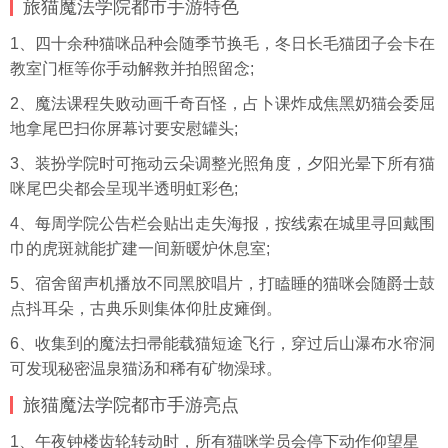
旅猫魔法学院都市手游特色
1、四十余种猫咪品种会随季节换毛，冬日长毛猫团子会卡在
教室门框等你手动解救并拍照留念;
2、魔法课程失败动画千奇百怪，占卜课炸成焦黑奶猫会委屈
地拿尾巴扫你屏幕讨要安慰罐头;
3、装扮学院时可拖动云朵调整光照角度，夕阳光晕下所有猫
咪尾巴尖都会呈现半透明虹彩色;
4、每周学院公告栏会贴出走失海报，按线索在城里寻回戴围
巾的虎斑就能扩建一间新暖炉休息室;
5、宿舍留声机播放不同黑胶唱片，打瞌睡的猫咪会随爵士鼓
点抖耳朵，古典乐则集体仰肚皮瘫倒。
6、收集到的魔法扫帚能载猫短途飞行，穿过后山瀑布水帘洞
可发现秘密温泉猫汤和稀有矿物澡球。
旅猫魔法学院都市手游亮点
1、午夜钟楼齿轮转动时，所有猫咪学员会停下动作仰望星