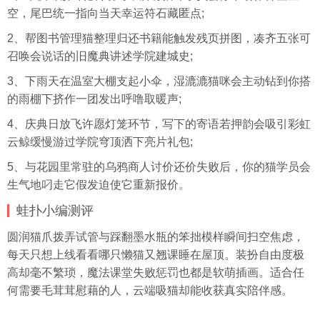
空，尾巴统一指向当天幸运符石藏匿点;
2、帮图书管理猫整理归还书籍能触发残页拼图，凑齐五张可
召唤会说话的旧魔典讲述学院建城史;
3、下雨天在温室大棚支起小伞，湿漉漉猫咪会主动钻到你搭
的雨棚下挤作一团发出呼噜取暖声;
4、庆典日放飞许愿灯笼环节，写下的寄语若押韵会吸引彩虹
云鲸缓慢游过学院穹顶洒下亮片礼包;
5、与花园里常驻的乌鸦商人讨价还价失败后，你的猫学员会
生气地叼走它假发迫使它重新报价。
蛙扑
小编测评
圆润猫爪拨弄试管与踩翻墨水瓶的笨拙模样瞬间扫空焦虑，
每天只想上线看看哪只懒猫又翘课睡在屋顶。装扮自由度极
高却毫不繁琐，魔法课堂失败惩罚也都是软萌插画。适合任
何需要毛茸茸慰藉的人，云端吸猫却能收获真实陪伴感。