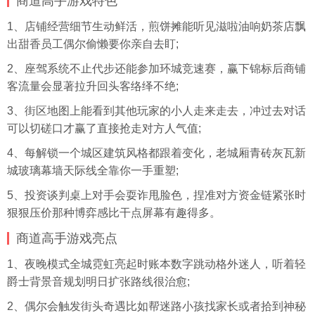
商道高手游戏特色
1、店铺经营细节生动鲜活，煎饼摊能听见滋啦油响奶茶店飘
出甜香员工偶尔偷懒要你亲自去盯;
2、座驾系统不止代步还能参加环城竞速赛，赢下锦标后商铺
客流量会显著拉升回头客络绎不绝;
3、街区地图上能看到其他玩家的小人走来走去，冲过去对话
可以切磋口才赢了直接抢走对方人气值;
4、每解锁一个城区建筑风格都跟着变化，老城厢青砖灰瓦新
城玻璃幕墙天际线全靠你一手重塑;
5、投资谈判桌上对手会耍诈甩脸色，捏准对方资金链紧张时
狠狠压价那种博弈感比干点屏幕有趣得多。
商道高手游戏亮点
1、夜晚模式全城霓虹亮起时账本数字跳动格外迷人，听着轻
爵士背景音规划明日扩张路线很治愈;
2、偶尔会触发街头奇遇比如帮迷路小孩找家长或者拾到神秘