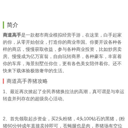
简介
商道高手
是一款都市商业模拟经营手游，在这里，白手起家
的你，从零开始创业，打造你的商业帝国。你要开设各种各
样的商店，慢慢获取收益，参与各种商业投资，比如炒房卖
房。慢慢成为亿万富翁，自由玩转商界，各种豪车，丰富着
你的车库，海景别墅任你住，更有各色美女陪伴着你。还不
快来下载体验极致奢华的生活。
商道高手养猪攻略
1、最近再次掀起了全民养猪换拉法的高潮，真可谓是与幸运
转盘并列存在的超级良心活动。
2、首先领取起步资金，买2头粉猪，4头100钻石的黑猪，(粉
猪60分钟成年直接卖掉即可，苍蝇腿也是肉，养猪场有空位