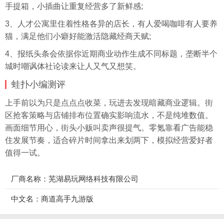
手提箱，小插曲让重复经营多了新鲜感;
3、人才公寓里住着性格各异的店长，有人爱喝咖啡有人要养
猫，满足他们小癖好能激活隐藏经商天赋;
4、报纸
头条
会依据你近期商业动作生成不同标题，垄断半个
城时嘲讽体社论读来让人又气又想笑。
蛙扑
小编测评
上手前以为只是点点点收菜，玩进去发现暗藏商业逻辑。街
区抢客策略与店铺排布位置确实影响流水，不是纯堆数值。
画面细节用心，街头小贩叫卖声很提气。零氪靠看广告能稳
住发展节奏，适合碎片时间拿出来划两下，模拟经营爱好者
值得一试。
厂商名称：芜湖易玩网络科技有限公司
中文名：商道高手九游版