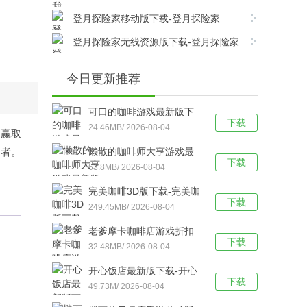
载
官方版 v1.1.3安卓版下载
登月探险家移动版下载-登月探险家
(Moon Pioneer)绿色版v2.8.6安卓版下载
登月探险家无线资源版下载-登月探险家
无广告版 v2.8.6安卓版下载
今日更新推荐
可口的咖啡游戏最新版下
下载
载-可口的咖啡官方版 v2.0
24.46MB/ 2026-08-04
，赢取
安卓版下载
护者。
懒散的咖啡师大亨游戏最
下载
新版下载-懒散的咖啡师大
63.8MB/ 2026-08-04
亨游戏官方版 v1.018.010
完美咖啡3D版下载-完美咖
安卓版下载
下载
啡最新版 v1.6.6安卓版下
249.45MB/ 2026-08-04
载
老爹摩卡咖啡店游戏折扣
下载
版下载-老爹摩卡咖啡店中
32.48MB/ 2026-08-04
文版v1.0.5安卓版下载
开心饭店最新版下载-开心
下载
饭店手机版 v2.4.8安卓版
49.73M/ 2026-08-04
下载