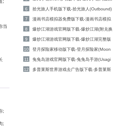
;
安卓版下载
单版v1.2.3安卓版下载
6
拾光旅人手机版下载-拾光旅人(Outbound)
官方版 v1.4安卓版下载
7
漫画书店模拟器免费版下载-漫画书店模拟
你当
器(Comic Book Store Simulator)移动版
8
爆炒江湖游戏官网版下载-爆炒江湖(附兑换
v2.2.2安卓版下载
码)移动版v1.49安卓版下载
9
爆炒江湖游戏官网版下载-爆炒江湖完整版
v1.49安卓版下载
10
登月探险家移动版下载-登月探险家(Moon
Pioneer)绿色版v2.8.6安卓版下载
长
11
兔兔岛游戏官网版下载-兔兔岛手游(Usagi
Shima)移动版v1.9.2安卓版下载
12
多普莱斯世界游戏去广告版下载-多普莱斯
世界全解锁版v20.1.1安卓版下载
;
;