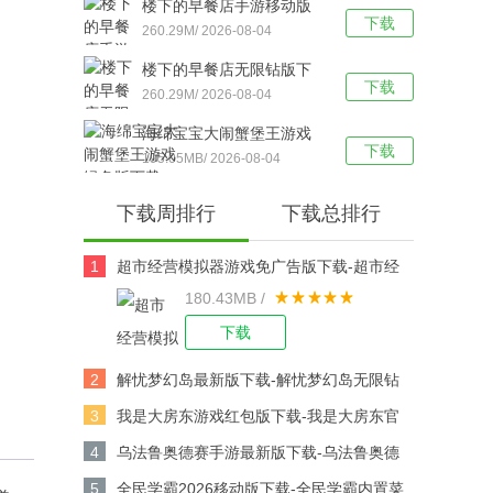
楼下的早餐店手游移动版
下载
下载-楼下的早餐店去广告
260.29M/ 2026-08-04
版v3.3.5安卓版下载
楼下的早餐店无限钻版下
下载
载-楼下的早餐店手机版
260.29M/ 2026-08-04
v3.3.5安卓版下载
海绵宝宝大闹蟹堡王游戏
下载
绿色版下载-海绵宝宝大闹
195.05MB/ 2026-08-04
蟹堡王（SpongeBob -
下载周排行
下载总排行
Krusty Cook Off）中文版
v5.11.5安卓版下载
1
超市经营模拟器游戏免广告版下载-超市经
180.43MB /
营模拟器无限钞票版 v1.2.2安卓版下载
下载
2
解忧梦幻岛最新版下载-解忧梦幻岛无限钻
石版 v1.1.14安卓版下载
3
我是大房东游戏红包版下载-我是大房东官
方版v1.1.9.5安卓版下载
4
乌法鲁奥德赛手游最新版下载-乌法鲁奥德
赛（Wooparoo Odyssey）移动版v1.0.108
5
全民学霸2026移动版下载-全民学霸内置菜