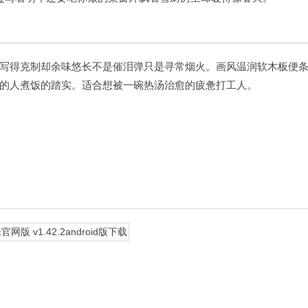
写得克制却余味悠长不是催泪弹只是寻常烟火。画风温润软木板便
的人煮饭的踏实。适合想被一碗热汤治愈的疲惫打工人。