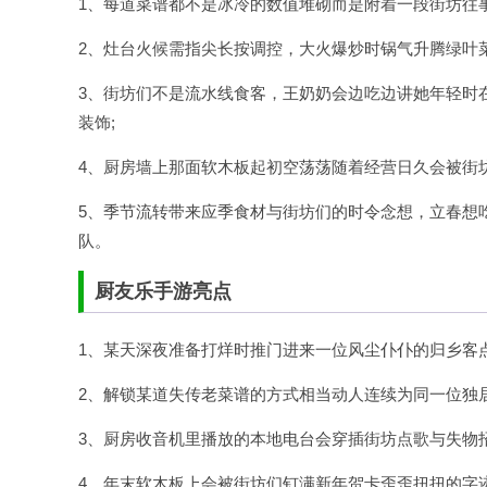
1、每道菜谱都不是冰冷的数值堆砌而是附着一段街坊往
2、灶台火候需指尖长按调控，大火爆炒时锅气升腾绿叶
3、街坊们不是流水线食客，王奶奶会边吃边讲她年轻时
装饰;
4、厨房墙上那面软木板起初空荡荡随着经营日久会被街
5、季节流转带来应季食材与街坊们的时令念想，立春想
队。
厨友乐手游亮点
1、某天深夜准备打烊时推门进来一位风尘仆仆的归乡客
2、解锁某道失传老菜谱的方式相当动人连续为同一位独
3、厨房收音机里播放的本地电台会穿插街坊点歌与失物
4、年末软木板上会被街坊们钉满新年贺卡歪歪扭扭的字