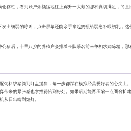
满仓存栏，看到账户余额猛地往上蹿升一大截的那种真切满足，简直
下发出细弱的哼叫，点击屏幕还能亲手拿起奶瓶给弱崽补喂初乳，这
种公猪后，十里八乡的养殖户会排着长队慕名前来争相求购冻精，那
配饲料铲猪粪到盯盘抛售，每一步都踩在模拟经营爱好者的心尖上
弈带来的紧张感也拿捏得恰到好处。如果后期能再压缩一点圈舍扩
机从日出啃到熄灯。