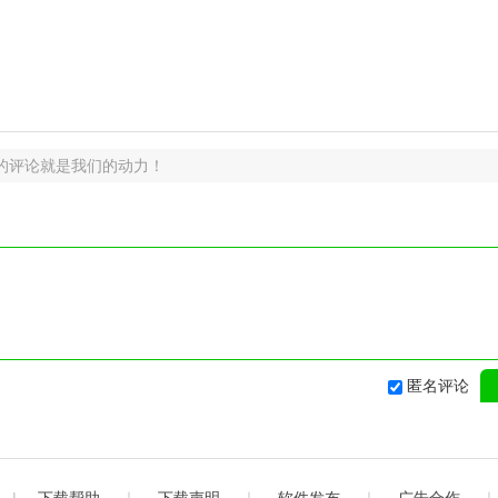
的评论就是我们的动力！
匿名评论