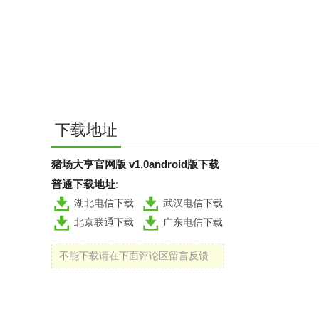
下载地址
猪场大亨官网版 v1.0android版下载
普通下载地址:
湖北电信下载
武汉电信下载
北京联通下载
广东电信下载
不能下载请在下面评论区留言反馈