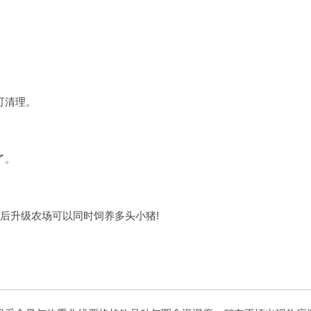
可清理。
了。
之后升级农场可以同时饲养多头小猪!