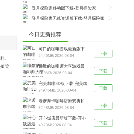
载
官方版 v1.1.3安卓版下载
登月探险家移动版下载-登月探险家
(Moon Pioneer)绿色版v2.8.6安卓版下载
登月探险家无线资源版下载-登月探险家
无广告版 v2.8.6安卓版下载
今日更新推荐
可口的咖啡游戏最新版下
下载
载-可口的咖啡官方版 v2.0
24.46MB/ 2026-08-04
照料、
安卓版下载
养殖管
懒散的咖啡师大亨游戏最
下载
新版下载-懒散的咖啡师大
63.8MB/ 2026-08-04
亨游戏官方版 v1.018.010
完美咖啡3D版下载-完美咖
安卓版下载
下载
啡最新版 v1.6.6安卓版下
249.45MB/ 2026-08-04
载
老爹摩卡咖啡店游戏折扣
下载
版下载-老爹摩卡咖啡店中
32.48MB/ 2026-08-04
文版v1.0.5安卓版下载
开心饭店最新版下载-开心
下载
饭店手机版 v2.4.8安卓版
49.73M/ 2026-08-04
下载