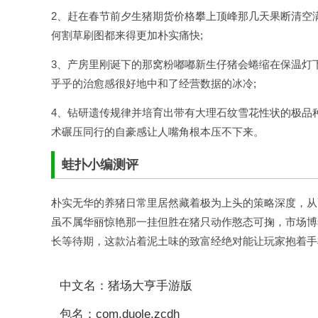
2、赶在春节前夕生猪期货价格攀上顶峰那几天果断清空
何割草刷图都来得更加朴实痛快;
3、产房里刚诞下的那窝粉嘟嘟新生仔猪会蜷缩在保温灯
乎乎的治愈感很好地中和了经营数据的冰冷;
4、钻研遗传规律并培育出带有大理石纹雪花性状的极品
术碾压同行的自豪感让人嘴角根本压不下来。
蛙扑
小编测评
朴实无华的养猪日常里居然藏着极为上头的策略深度，从
虽不属华丽惊艳那一挂但胜在猪只动作憨态可掬，市场博
长等待期，这款沾着泥土味的致富经绝对能让玩家抱着手
中文名：猪场大亨手游版
包名：com.duole.zcdh