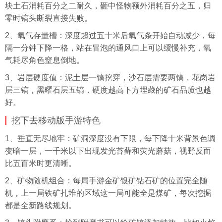
块土石消耗百分之二耐久，砸中怪物额外消耗百分之五，归
零时镐头断裂直接失败。
2、氧气存量槽：深度超过五十米后氧气条开始自动减少，每
隔一分钟下降一格，站在冒泡的通风口上可以缓慢补充，氧
气耗尽角色窒息倒地。
3、岩层硬度值：泥土层一镐挖穿，沙石层需要两镐，花岗岩
层三镐，黑曜石层五镐，硬度越高下方埋藏的矿石品质也越
好。
挖下去移动版手游特色
1、垂直无尽地牢：矿洞深度没有下限，每下降十米背景色调
变暗一层，一千米以下出现发光苔藓和荧光蘑菇，视野反而
比五百米时更清晰。
2、矿物随机组合：每局手游金矿银矿钻石矿的位置完全随
机，上一局铁矿扎堆的区域这一局可能全是煤矿，每次挖掘
都是全新路线规划。