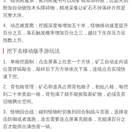
3、镐头附魔系：捡到附魔书可以给矿镐添加特效，比如火焰
附加自动烧毁木头障碍物，精准
采集
让矿石不掉落碎片而是
完整大块。
4、动态难度爬：挖掘深度每增加五十米，怪物移动速度提升
百分之五，落石触发概率增加百分之三，越往下生存压力呈
指数上升。
挖下去移动版手游玩法
1、单格挖掘制：点击屏幕上任意一个方块，矿工自动走向该
位置挥镐敲击，敲碎后下方方块依次下落，连续点击实现快
速下挖。
2、背包格管理：矿石和道具占用背包格子，初始八格，每挖
到二十米奖励一格，背包满了就不能捡取新矿物，必须丢弃
旧物腾出空间。
3、怪物回合战：碰到怪物时切换到回合制战斗页面，选择攻
击防御或者逃跑，攻击需要连点屏幕充能条，充能满百分之
百才能挥出满伤害一镐。