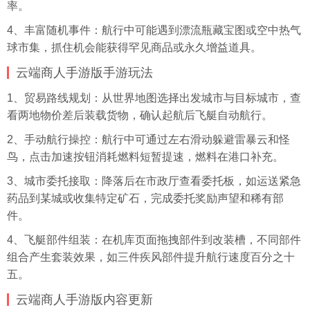
率。
4、丰富随机事件：航行中可能遇到漂流瓶藏宝图或空中热气
球市集，抓住机会能获得罕见商品或永久增益道具。
云端商人手游版手游玩法
1、贸易路线规划：从世界地图选择出发城市与目标城市，查
看两地物价差后装载货物，确认起航后飞艇自动航行。
2、手动航行操控：航行中可通过左右滑动躲避雷暴云和怪
鸟，点击加速按钮消耗燃料短暂提速，燃料在港口补充。
3、城市委托接取：降落后在市政厅查看委托板，如运送紧急
药品到某城或收集特定矿石，完成委托奖励声望和稀有部
件。
4、飞艇部件组装：在机库页面拖拽部件到改装槽，不同部件
组合产生套装效果，如三件疾风部件提升航行速度百分之十
五。
云端商人手游版内容更新