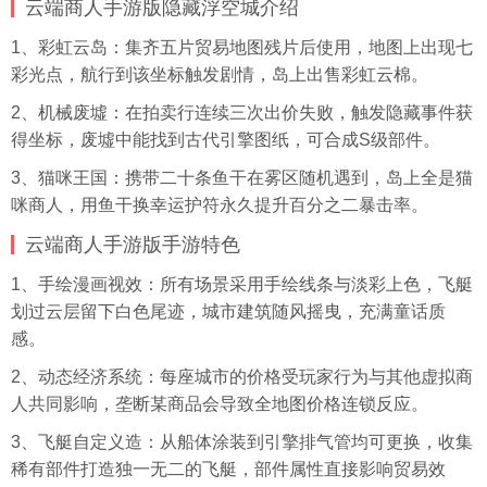
云端商人手游版隐藏浮空城介绍
1、彩虹云岛：集齐五片贸易地图残片后使用，地图上出现七
彩光点，航行到该坐标触发剧情，岛上出售彩虹云棉。
2、机械废墟：在拍卖行连续三次出价失败，触发隐藏事件获
得坐标，废墟中能找到古代引擎图纸，可合成S级部件。
3、猫咪王国：携带二十条鱼干在雾区随机遇到，岛上全是猫
咪商人，用鱼干换幸运护符永久提升百分之二暴击率。
云端商人手游版手游特色
1、手绘
漫画
视效：所有场景采用手绘线条与淡彩上色，飞艇
划过云层留下白色尾迹，城市建筑随风摇曳，充满童话质
感。
2、动态经济系统：每座城市的价格受玩家行为与其他虚拟商
人共同影响，垄断某商品会导致全地图价格连锁反应。
3、飞艇自定义造：从船体涂装到引擎排气管均可更换，收集
稀有部件打造独一无二的飞艇，部件属性直接影响贸易效