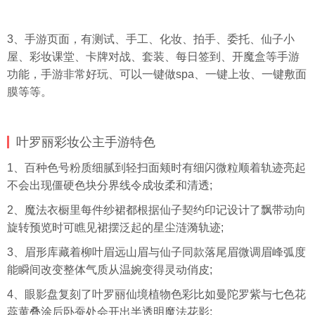
3、手游页面，有测试、手工、化妆、拍手、委托、仙子小
屋、彩妆课堂、卡牌对战、套装、每日签到、开魔盒等手游
功能，手游非常好玩、可以一键做spa、一键上妆、一键敷面
膜等等。
叶罗丽彩妆公主手游特色
1、百种色号粉质细腻到轻扫面颊时有细闪微粒顺着轨迹亮起
不会出现僵硬色块分界线令成妆柔和清透;
2、魔法衣橱里每件纱裙都根据仙子契约印记设计了飘带动向
旋转预览时可瞧见裙摆泛起的星尘涟漪轨迹;
3、眉形库藏着柳叶眉远山眉与仙子同款落尾眉微调眉峰弧度
能瞬间改变整体气质从温婉变得灵动俏皮;
4、眼影盘复刻了叶罗丽仙境植物色彩比如曼陀罗紫与七色花
蕊黄叠涂后卧蚕处会开出半透明魔法花影;