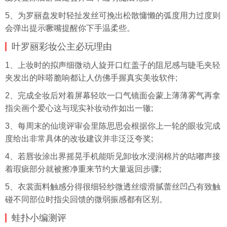
5、为罗丽盘发时轻扯发丝可挽出松散慵懒的弧度用力过度则
会弹出提示噘嘴提醒你下手温柔些。
叶罗丽彩妆公主必玩理由
1、上妆时的拟声细微动人旋开口红盖子的阻尼感与睫毛夹轻
夹发出的咔嗒脆响都让人仿佛手握真实美妆软件;
2、完成全妆后对着屏幕轻吹一口气镜面会蒙上薄薄雾气再拿
指尖画个爱心这与现实补妆动作如出一辙;
3、每周末的仙境评审会里陈思思会根据你上一轮的眼妆完成
度给出非常具体的改妆建议并非泛泛夸奖;
4、若唇妆涂出界摇晃手机能听见卸妆水浸润棉片的咕嘟声接
着瑕疵部分就被擦净重来节约大量返回步骤;
5、衣裳面料触感分得很细轻纱微透丝缎滑腻蕾丝凹凸有致触
碰不同部位时指尖回馈的微弱振感都有区别。
蛙扑
小编测评