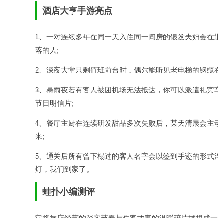
酒店大亨手游亮点
1、一对连续多年在同一天入住同一间房的银发夫妇会在
落的人;
2、深夜大堂只剩值班前台时，偶尔能听见老电梯的钢缆
3、暴雨夜若有客人被困机场无法抵达，你可以派遣礼宾
节日明信片;
4、餐厅主厨在连续研发甜品多次失败后，某天清晨会主
来;
5、通关后所有曾下榻过的客人名字会以签到手迹的形式
灯，我们到家了。
蛙扑
小编测评
它将旅店经营的踏实节奏与住客故事的温暖碎片揉捏成一