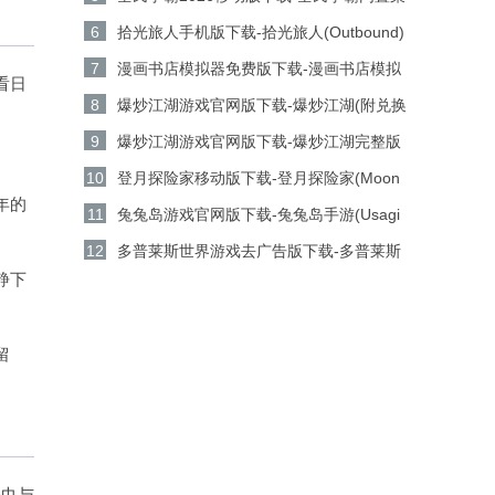
安卓版下载
单版v1.2.3安卓版下载
6
拾光旅人手机版下载-拾光旅人(Outbound)
官方版 v1.4安卓版下载
7
漫画书店模拟器免费版下载-漫画书店模拟
看日
器(Comic Book Store Simulator)移动版
8
爆炒江湖游戏官网版下载-爆炒江湖(附兑换
v2.2.2安卓版下载
码)移动版v1.49安卓版下载
9
爆炒江湖游戏官网版下载-爆炒江湖完整版
v1.49安卓版下载
10
登月探险家移动版下载-登月探险家(Moon
年的
Pioneer)绿色版v2.8.6安卓版下载
11
兔兔岛游戏官网版下载-兔兔岛手游(Usagi
Shima)移动版v1.9.2安卓版下载
12
多普莱斯世界游戏去广告版下载-多普莱斯
静下
世界全解锁版v20.1.1安卓版下载
留
毛巾与