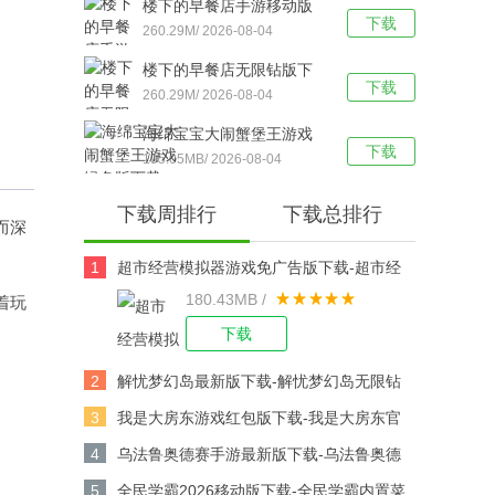
楼下的早餐店手游移动版
下载
下载-楼下的早餐店去广告
260.29M/ 2026-08-04
版v3.3.5安卓版下载
楼下的早餐店无限钻版下
下载
载-楼下的早餐店手机版
260.29M/ 2026-08-04
v3.3.5安卓版下载
海绵宝宝大闹蟹堡王游戏
下载
绿色版下载-海绵宝宝大闹
195.05MB/ 2026-08-04
蟹堡王（SpongeBob -
下载周排行
下载总排行
Krusty Cook Off）中文版
而深
v5.11.5安卓版下载
1
超市经营模拟器游戏免广告版下载-超市经
180.43MB /
营模拟器无限钞票版 v1.2.2安卓版下载
着玩
下载
2
解忧梦幻岛最新版下载-解忧梦幻岛无限钻
石版 v1.1.14安卓版下载
3
我是大房东游戏红包版下载-我是大房东官
方版v1.1.9.5安卓版下载
4
乌法鲁奥德赛手游最新版下载-乌法鲁奥德
赛（Wooparoo Odyssey）移动版v1.0.108
5
全民学霸2026移动版下载-全民学霸内置菜