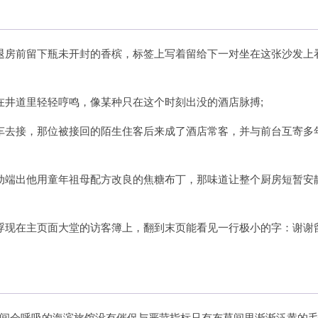
退房前留下瓶未开封的香槟，标签上写着留给下一对坐在这张沙发上
在井道里轻轻哼鸣，像某种只在这个时刻出没的酒店脉搏;
车去接，那位被接回的陌生住客后来成了酒店常客，并与前台互寄多
动端出他用童年祖母配方改良的焦糖布丁，那味道让整个厨房短暂安
浮现在主页面大堂的访客簿上，翻到末页能看见一行极小的字：谢谢
间会呼吸的海滨旅馆没有催促与严苛指标只有布草间里渐渐泛黄的