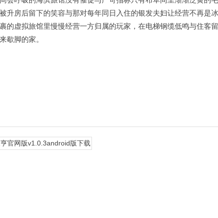
被升房后留下的笑容与那对每年同日入住的银发夫妇让经营不再是
裹的虚拟旅馆里慢慢经营一方归属的玩家，在电梯钢缆低鸣与住客
来歇脚的家。