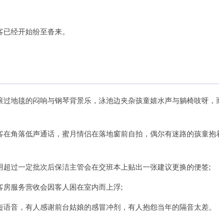
客已经开始纷至沓来。
滚过地毯的闷响与钢琴背景乐，泳池边夹杂孩童嬉水声与躺椅吱呀，
客在角落低声通话，蜜月情侣在落地窗前自拍，偶尔有迷路的孩童抱
用超过一定批次后保洁主管会在交班本上贴出一张建议更换的便签;
客房服务营收会因客人困在室内而上浮;
短语音，有人感谢前台姑娘的感冒冲剂，有人抱怨当年的隔音太差。