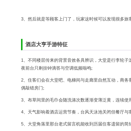
3、然后就是等顾客上门了，玩家这时候可以发现很多旅
酒店大亨手游特征
1、不同楼层传来的背景音效各具辨识，大堂是行李轮子
夜前台只剩挂钟滴答与空调低频嗡鸣;
2、住客们会在大堂吧、电梯间与走廊里自然互动，商务
偶敲错房门;
3、布草间里的毛巾会随洗涤次数逐渐变薄泛黄，连续使
4、天气影响着酒店运营节奏，台风天泳池关闭但餐厅与
5、大堂角落里那台老式留言机能收到历届住客遗留的简