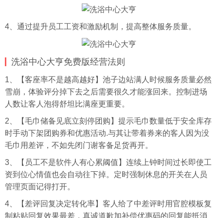
4、通过提升员工工资和激励机制，提高整体服务质量。
洗浴中心大亨免费版经营法则
1、【客座率不是越高越好】池子边站满人时候服务质量必然
雪崩，体验评分掉下去之后需要很久才能涨回来。控制进场
人数让客人泡得舒坦比满座更重要。
2、【毛巾储备见底立刻停团购】提示毛巾数量低于安全库存
时手动下架团购券和优惠活动.与其让带着券来的客人因为没
毛巾用差评，不如先闭门谢客备足货再开。
3、【员工不是软件人有心累阈值】连续上钟时间过长即使工
资到位心情值也会自动往下掉。定时强制休息的开关在人员
管理页面记得打开。
4、【差评回复决定转化率】客人给了中差评时用官腔模板复
制粘贴回复效果最差，真诚道歉加补偿优惠码的回复能抵消