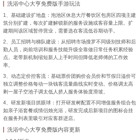
洗浴中心大亨免费版手游玩法
1、基础建设扩地盘：泡池区休息大厅餐饮区包房区四项主建
筑分别扩建，每次扩建解锁新的服务设施或客容量上限。扩
建期间该区域暂停营业，需要选在客流低谷期动手。
2、员工招聘与梯队建设：从招聘市场搜罗不同级别技师和后
勤人员，岗前培训和服务技能升级全靠做日常任务积累经验
点。老带新机制缩短新人上手时间但降低老师傅的工作效
率。
3、动态定价控客流：基础票价团购价会员价和节假日溢价可
独立调整价格每动一块钱客流量曲线实时变动。价格调太高
剩一屋子空池子调太低人挤人服务体验度滑坡。
4、研发新项目抓眼球：打开研发树配置不同增值服务组合包
如亲子浴套餐或情侣烛光浴，研发完成后新项目的图标会挂
在服务列表里吸引对应客群进店。
洗浴中心大亨免费版内容更新