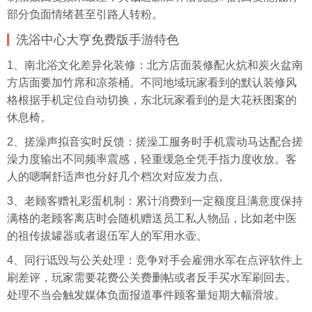
部分负面情绪甚至引路人转粉。
洗浴中心大亨免费版手游特色
1、南北浴文化差异化装修：北方店面装修配火炕和炭火盆南
方店面要加竹席和凉茶桶。不同地域玩家看到的默认装修风
格根据手机定位自动切换，东北玩家看到的是大花袄图案的
休息椅。
2、搓澡声拟音实时反馈：搓澡工服务时手机震动马达配合搓
澡力度输出不同频率震感，轻重缓急全凭手指力度收放。客
人的嗯啊舒适声也分好几个档次对应发力点。
3、老顾客赠礼彩蛋机制：累计消费到一定额度且满意度保持
满格的老顾客离店时会随机赠送员工私人物品，比如老中医
的祖传拔罐器或者退伍军人的军用水壶。
4、同行诋毁与公关处理：竞争对手会雇佣水军在点评软件上
刷差评，玩家需要花费公关费删帖或者反手买水军刷回去。
处理不当会触发媒体负面报道事件顾客量短期大幅滑坡。